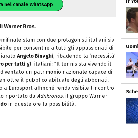
If Y
ra nel canale WhatsApp
 di Warner Bros.
mifinale slam con due protagonisti italiani sia
Uomi
bile per consentire a tutti gli appassionati di
hiarato
Angelo Binaghi
, ribadendo la ‘necessità’
ro per tutti
gli italiani: "Il tennis sta vivendo il
diventato un patrimonio nazionale capace di
en oltre il pubblico abituale degli abbonati.
 a Eurosport affinché renda visibile l’incontro
Sche
to riportato da
Adnkronos
, il gruppo Warner
ndo
in queste ore la possibilità.