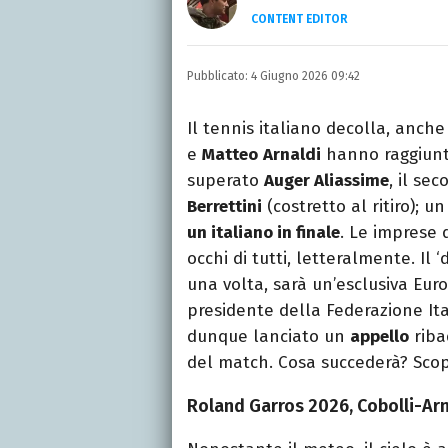
CONTENT EDITOR
Laurea in Lettere, smania
e della Pixar).
Pubblicato:
4 Giugno 2026 09:42
Il tennis italiano decolla, anche 
e
Matteo
Arnaldi
hanno raggiun
superato
Auger Aliassime
, il se
Berrettini
(costretto al ritiro); u
un italiano in finale
. Le imprese d
occhi di tutti, letteralmente. Il
una volta, sarà un’esclusiva Eur
presidente della Federazione It
dunque lanciato un
appello
riba
del match. Cosa succederà? Scopr
Roland Garros 2026, Cobolli-Arna