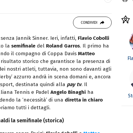
 di viaggi e passione per i cartoni (della pizza
CONDIVIDI
senza Jannik Sinner. Ieri, infatti,
Flavio Cobolli
to la
semifinale
del
Roland
Garros
. Il primo ha
condo il compagno di Coppa Davis
Matteo
Fl
n risultato storico che garantisce la presenza di
ei nostri atleti, tuttavia, non sono davanti agli
 ‘derby’ azzurro andrà in scena domani e, ancora
osport, destinata quindi alla
pay
tv
. Il
aliana Tennis e Padel
Angelo
Binaghi
ha
St
dendo la ‘necessità’ di una
diretta in chiaro
iamo tutti i dettagli.
ldi la semifinale (storica)