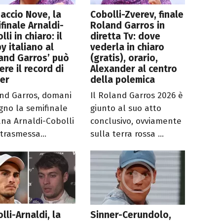
accio Nove, la
Cobolli-Zverev, finale
finale Arnaldi-
Roland Garros in
lli in chiaro: il
diretta Tv: dove
y italiano al
vederla in chiaro
and Garros’ può
(gratis), orario,
ere il record di
Alexander al centro
er
della polemica
nd Garros, domani
Il Roland Garros 2026 è
ugno la semifinale
giunto al suo atto
iana Arnaldi-Cobolli
conclusivo, ovviamente
 trasmessa...
sulla terra rossa ...
lli-Arnaldi, la
Sinner-Cerundolo,