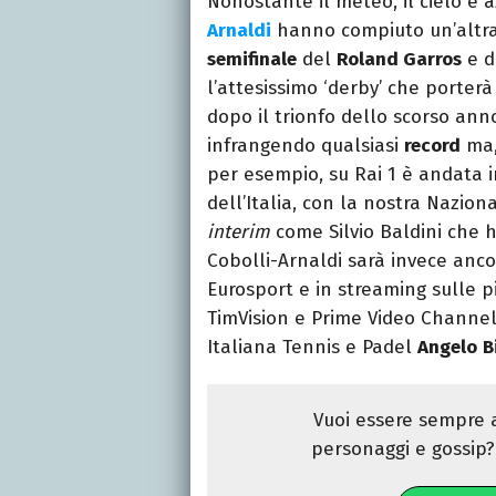
Nonostante il meteo, il cielo è a
Arnaldi
hanno compiuto un’altra 
semifinale
del
Roland Garros
e 
l’attesissimo ‘derby’ che porterà
dopo il trionfo dello scorso anno
infrangendo qualsiasi
record
ma,
per esempio, su Rai 1 è andata i
dell’Italia, con la nostra Nazion
interim
come Silvio Baldini che 
Cobolli-Arnaldi sarà invece anco
Eurosport e in streaming sulle 
TimVision e Prime Video Channel
Italiana Tennis e Padel
Angelo
B
Vuoi essere sempre a
personaggi e gossip? 