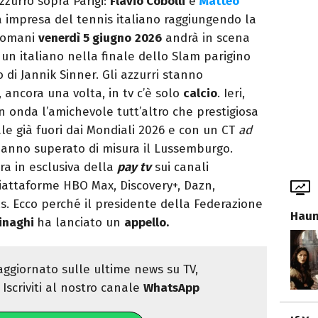
zzurro sopra Parigi:
Flavio Cobolli
e
Matteo
impresa del tennis italiano raggiungendo la
domani
venerdì 5 giugno
2026
andrà in scena
 un italiano nella finale dello Slam parigino
 di Jannik Sinner. Gli azzurri stanno
 ancora una volta, in tv c’è solo
calcio
. Ieri,
n onda l’amichevole tutt’altro che prestigiosa
ale già fuori dai Mondiali 2026 e con un CT
ad
hanno superato di misura il Lussemburgo.
ra in esclusiva della
pay tv
sui canali
piattaforme HBO Max, Discovery+, Dazn,
s. Ecco perché il presidente della Federazione
Haun
inaghi
ha lanciato un
appello.
ggiornato sulle ultime news su TV,
Iscriviti al nostro canale
WhatsApp