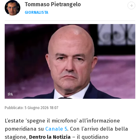
Tommaso Pietrangelo
GIORNALISTA
Autore, giornalista, cantautore. Laureato in
Letterature Straniere, è appassionato di
cinema, poesia e Shakespeare. Scrive
canzoni e ama i gatti.
IPA
Pubblicato:
5 Giugno 2026 18:07
L’estate ‘spegne il microfono’ all’informazione
pomeridiana su
Canale 5
. Con l’arrivo della bella
stagione,
Dentro la Notizia
– il quotidiano