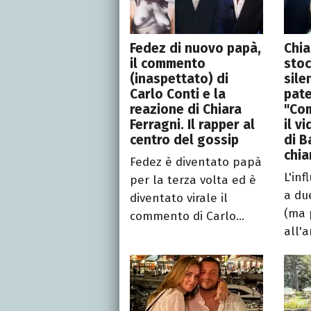
Fedez di nuovo papà,
Chia
il commento
stoc
(inaspettato) di
sile
Carlo Conti e la
pate
reazione di Chiara
"Com
Ferragni. Il rapper al
il v
centro del gossip
di B
chia
Fedez è diventato papà
L'inf
per la terza volta ed è
a du
diventato virale il
(ma 
commento di Carlo...
all'a