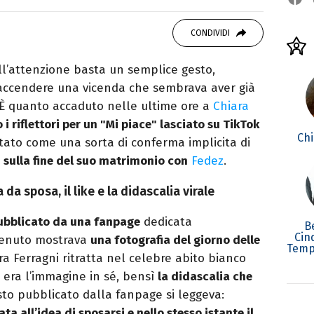
studiando all'IED come Fashion Editor. Si
CONDIVIDI
icazione digitale, Giornalismo e Nuovi media
laborando con alcune testate ed uffici stampa.
ll’attenzione basta un semplice gesto,
ccendere una vicenda che sembrava aver già
. È quanto accaduto nelle ultime ore a
Chiara
i riflettori per un "Mi piace" lasciato su TikTok
Chi
tato come una sorta di conferma implicita di
i
sulla fine del suo matrimonio con
Fedez
.
 da sposa, il like e la didascalia virale
 pubblicato da una fanpage
dedicata
B
Cin
ontenuto mostrava
una fotografia del giorno delle
Temp
ra Ferragni ritratta nel celebre abito bianco
n era l’immagine in sé, bensì
la didascalia che
sto pubblicato dalla fanpage si leggeva:
a all’idea di sposarsi e nello stesso istante il