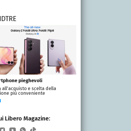
NDTRE
tphone pieghevoli
 all'acquisto e scelta della
ione più conveniente
I
i Libero Magazine: