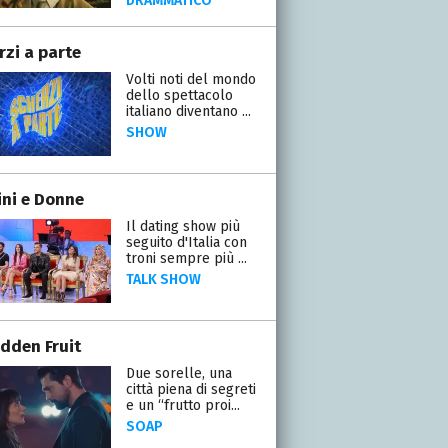
DRAMMATICO
rzi a parte
Volti noti del mondo
dello spettacolo
italiano diventano ...
SHOW
ni e Donne
Il dating show più
seguito d'Italia con
troni sempre più ...
TALK SHOW
idden Fruit
Due sorelle, una
città piena di segreti
e un “frutto proi...
SOAP