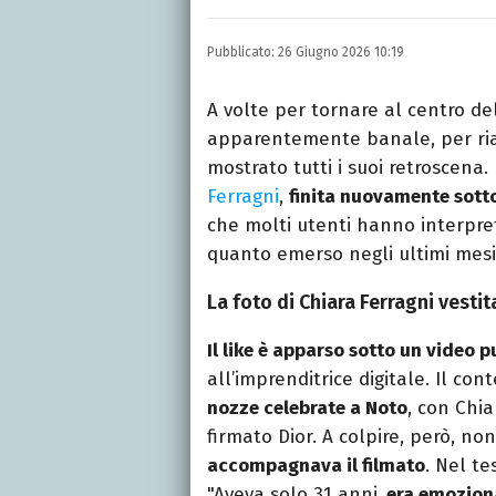
LINKEDIN
Si avvicina all'editoria 
Pubblicato:
26 Giugno 2026 10:19
specializza poi in Comun
presso La Sapienza, col
A volte per tornare al centro de
apparentemente banale, per ria
mostrato tutti i suoi retroscena
Ferragni
,
finita nuovamente sotto 
che molti utenti hanno interpre
quanto emerso negli ultimi mes
La foto di Chiara Ferragni vestita
Il like è apparso sotto un video
all’imprenditrice digitale. Il c
nozze celebrate a Noto
, con Chia
firmato Dior. A colpire, però, no
accompagnava il filmato
. Nel te
"Aveva solo 31 anni,
era emozionat