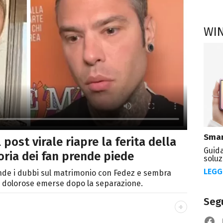
WI
Smar
l post virale riapre la ferita della
Guida
eoria dei fan prende piede
soluz
LEGG
ende i dubbi sul matrimonio con Fedez e sembra
iù dolorose emerse dopo la separazione.
Segu