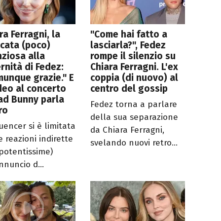
ra Ferragni, la
"Come hai fatto a
cata (poco)
lasciarla?", Fedez
nziosa alla
rompe il silenzio su
rnità di Fedez:
Chiara Ferragni. L'ex
unque grazie." E
coppia (di nuovo) al
ideo al concerto
centro del gossip
ad Bunny parla
Fedez torna a parlare
ro
della sua separazione
luencer si è limitata
da Chiara Ferragni,
e reazioni indirette
svelando nuovi retro...
potentissime)
nnuncio d...