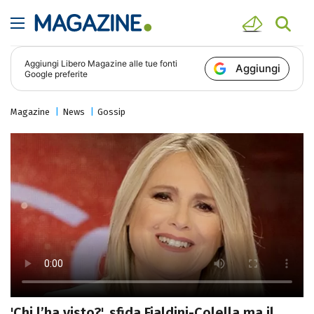
Aggiungi
Libero Magazine
alle tue fonti
Aggiungi
Google preferite
Magazine
News
Gossip
'Chi l’ha visto?', sfida Fialdini-Colella ma il