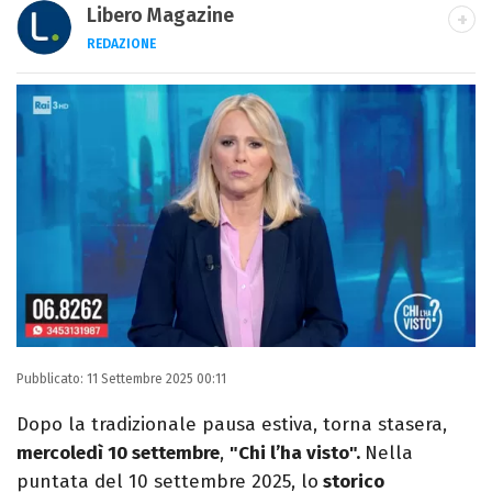
Libero Magazine
REDAZIONE
E-MAIL
INSTAGRAM
FACEBOOK
Libero Magazine è il canale del portale
Libero.it dedicato al mondo della
televisione, dello spettacolo e del gossip.
Pubblicato:
11 Settembre 2025 00:11
Dopo la tradizionale pausa estiva, torna stasera,
mercoledì 10 settembre
,
"Chi l’ha visto".
Nella
puntata del 10 settembre 2025, lo
storico