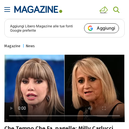
Aggiungi
Libero Magazine
alle tue fonti
Aggiungi
Google preferite
Magazine
News
Che Tempo Che Fa, pagelle: Milly Carlucci