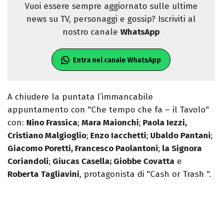
Vuoi essere sempre aggiornato sulle ultime
news su TV, personaggi e gossip? Iscriviti al
nostro canale
WhatsApp
Entra nel canale WhatsApp
A chiudere la puntata l’immancabile
appuntamento con "Che tempo che fa – il Tavolo"
con:
Nino Frassica
;
Mara Maionchi
;
Paola Iezzi,
Cristiano Malgioglio
;
Enzo Iacchetti
;
Ubaldo Pantani
;
Giacomo Poretti,
Francesco Paolantoni
;
la Signora
Coriandoli
;
Giucas Casella; Giobbe Covatta
e
Roberta Tagliavini
, protagonista di "Cash or Trash ".