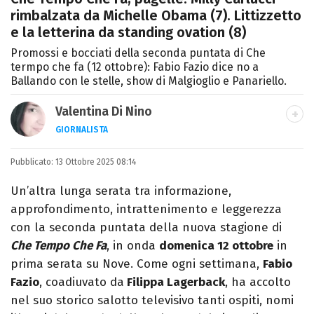
rimbalzata da Michelle Obama (7). Littizzetto
e la letterina da standing ovation (8)
Promossi e bocciati della seconda puntata di Che
termpo che fa (12 ottobre): Fabio Fazio dice no a
Ballando con le stelle, show di Malgioglio e Panariello.
Valentina Di Nino
GIORNALISTA
LINKEDIN
INSTAGRAM
FACEBOOK
SITO
Pubblicato:
Romana, laurea in Scienze Politiche,
13 Ottobre 2025 08:14
giornalista per caso. Ho scritto per
Un’altra lunga serata tra informazione,
quotidiani, settimanali, siti e agenzie,
approfondimento, intrattenimento e leggerezza
prevalentemente di cronaca e spettacoli.
con la seconda puntata della nuova stagione di
Che Tempo Che Fa
, in onda
domenica 12 ottobre
in
prima serata su Nove. Come ogni settimana,
Fabio
Fazio
, coadiuvato da
Filippa Lagerback
, ha accolto
nel suo storico salotto televisivo tanti ospiti, nomi