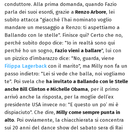
conduttore. Alla prima domanda, quando Fazio
parla dei suoi esordi, grazie a
Renzo Arbore
, lei
subito attacca "giacché l’hai nominato voglio
mandare un messaggio a Renzo: ti aspettiamo a
Ballando con le stelle". Finisce qui? Certo che no,
perché subito dopo dice: "Io in realtà sono qui
perché ho un sogno,
Fazio vieni a ballare
", lui con
un pizzico d’imbarazzo dice: "No, guarda, viene
Filippa Lagerback
con il marito", ma Milly non fa un
passo indietro: "Lei si vede che balla, noi vogliamo
te". Poi svela che
ha invitato a Ballando con le Stelle
anche Bill Clinton e Michelle Obama
, per il primo
arrivò anche la risposta, per la moglie dell’ex
presidente USA invece no: "E questo un po’ mi è
dispiaciuto". Che dire,
Milly come sempre punta in
alto
. Poi ovviamente, la chiacchierata si concentra
sui 20 anni del dance show del sabato sera di Rai