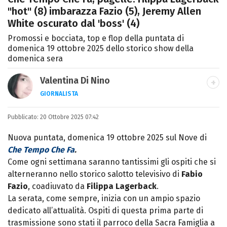
"hot" (8) imbarazza Fazio (5), Jeremy Allen
White oscurato dal 'boss' (4)
Promossi e bocciata, top e flop della puntata di
domenica 19 ottobre 2025 dello storico show della
domenica sera
Valentina Di Nino
GIORNALISTA
LINKEDIN
INSTAGRAM
FACEBOOK
SITO
Pubblicato:
Romana, laurea in Scienze Politiche,
20 Ottobre 2025 07:42
giornalista per caso. Ho scritto per
Nuova puntata, domenica 19 ottobre 2025 sul Nove di
quotidiani, settimanali, siti e agenzie,
Che Tempo Che Fa
.
prevalentemente di cronaca e spettacoli.
Come ogni settimana saranno tantissimi gli ospiti che si
alterneranno nello storico salotto televisivo di
Fabio
Fazio
, coadiuvato da
Filippa Lagerback
.
La serata, come sempre, inizia con un ampio spazio
dedicato all’attualità. Ospiti di questa prima parte di
trasmissione sono stati il parroco della Sacra Famiglia a