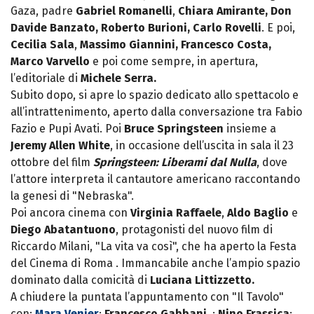
Gaza, padre
Gabriel Romanelli
,
Chiara Amirante,
Don
Davide Banzato, Roberto Burioni, Carlo Rovelli
. E poi,
Cecilia Sala
,
Massimo Giannini, Francesco Costa,
Marco Varvello
e poi come sempre, in apertura,
l’editoriale di
Michele Serra.
Subito dopo, si apre lo spazio dedicato allo spettacolo e
all’intrattenimento, aperto dalla conversazione tra Fabio
Fazio e Pupi Avati. Poi
Bruce Springsteen
insieme a
Jeremy Allen White
, in occasione dell’uscita in sala il 23
ottobre del film
Springsteen: Liberami dal Nulla
, dove
l’attore interpreta il cantautore americano raccontando
la genesi di "Nebraska".
Poi ancora cinema con
Virginia Raffaele
,
Aldo Baglio
e
Diego Abatantuono
, protagonisti del nuovo film di
Riccardo Milani, "La vita va così", che ha aperto la Festa
del Cinema di Roma . Immancabile anche l’ampio spazio
dominato dalla comicità di
Luciana Littizzetto.
A chiudere la puntata l’appuntamento con "Il Tavolo"
con:
Mara Venier
;
Francesco Gabbani
, ;
Nino Frassica
;