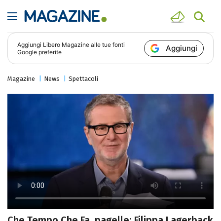
Aggiungi
Libero Magazine
alle tue fonti
Aggiungi
Google preferite
Magazine
News
Spettacoli
Che Tempo Che Fa, pagelle: Filippa Lagerback