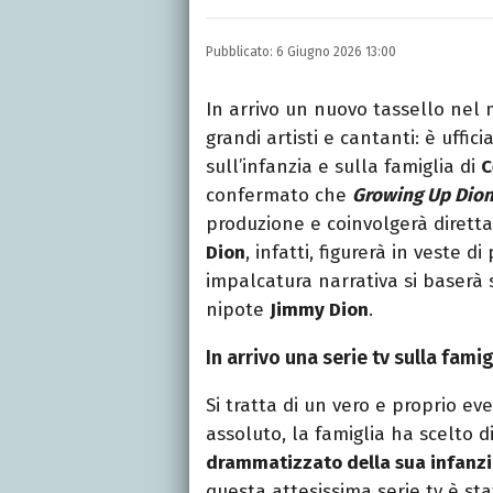
INSTAGRAM
FACEBOOK
Appassionato di sport, a
Pubblicato:
6 Giugno 2026 13:00
tutto ciò che è stato gi
tempo libero.
In arrivo un nuovo tassello nel 
grandi artisti e cantanti: è uffi
sull’infanzia e sulla famiglia di
C
confermato che
Growing Up Dio
produzione e coinvolgerà direttam
Dion
, infatti, figurerà in veste d
impalcatura narrativa si baserà 
nipote
Jimmy Dion
.
In arrivo una serie tv sulla famig
Si tratta di un vero e proprio ev
assoluto, la famiglia ha scelto d
drammatizzato della sua infanz
questa attesissima serie tv è st