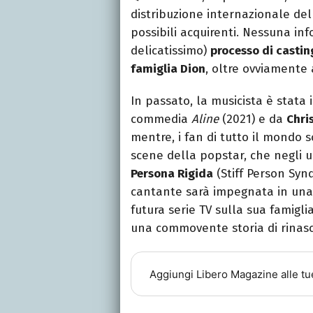
distribuzione internazionale dell
possibili acquirenti. Nessuna i
delicatissimo)
processo di castin
famiglia Dion
, oltre ovviamente 
In passato, la musicista è stat
commedia
Aline
(2021) e da
Chri
mentre, i fan di tutto il mondo s
scene della popstar, che negli u
Persona Rigida
(Stiff Person Synd
cantante sarà impegnata in un
futura serie TV sulla sua famigl
una commovente storia di rinasci
Aggiungi
Libero Magazine
alle tu