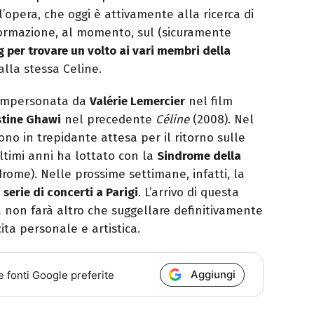
’opera, che oggi è attivamente alla ricerca di
nformazione, al momento, sul (sicuramente
g per trovare un volto ai vari membri della
alla stessa Celine.
a impersonata da
Valérie Lemercier
nel film
stine Ghawi
nel precedente
Céline
(2008). Nel
ono in trepidante attesa per il ritorno sulle
ltimi anni ha lottato con la
Sindrome della
rome). Nelle prossime settimane, infatti, la
a
serie di concerti a Parigi
. L’arrivo di questa
ia non farà altro che suggellare definitivamente
ta personale e artistica.
Aggiungi
e fonti Google preferite