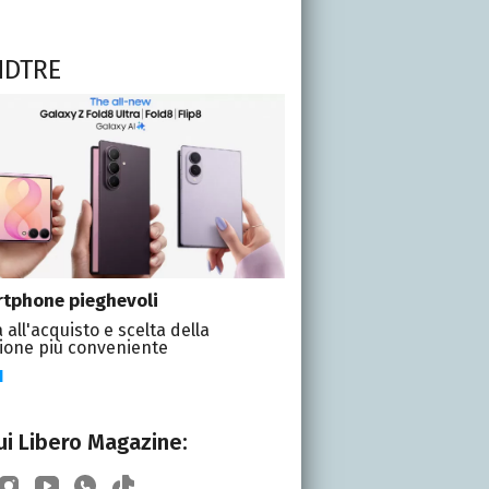
NDTRE
tphone pieghevoli
 all'acquisto e scelta della
ione più conveniente
I
i Libero Magazine: