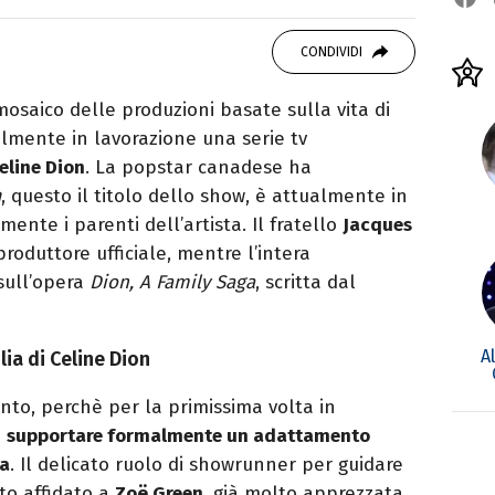
vido consumatore di manga e film, cultore di
CONDIVIDI
rato da Quentin Tarantino e musicista nel
mosaico delle produzioni basate sulla vita di
cialmente in lavorazione una serie tv
eline Dion
. La popstar canadese ha
n
, questo il titolo dello show, è attualmente in
ente i parenti dell’artista. Il fratello
Jacques
i produttore ufficiale, mentre l’intera
sull’opera
Dion, A Family Saga
, scritta dal
A
lia di Celine Dion
ento, perchè per la primissima volta in
i
supportare formalmente un adattamento
ia
. Il delicato ruolo di showrunner per guidare
ato affidato a
Zoë Green
, già molto apprezzata