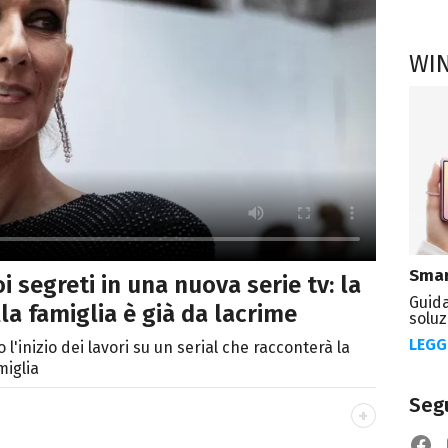
WI
Smar
oi segreti in una nuova serie tv: la
Guida
lla famiglia è già da lacrime
soluz
LEGG
'inizio dei lavori su un serial che racconterà la
miglia
Segu