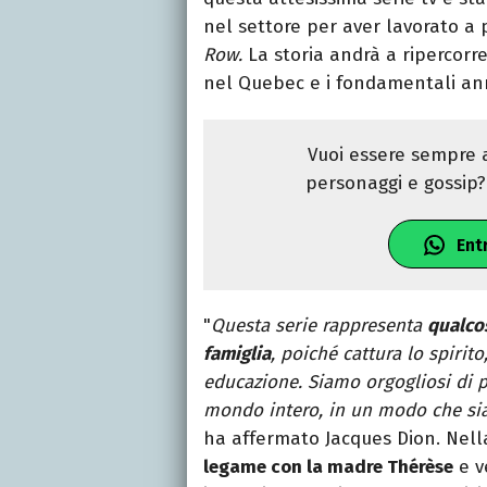
nel settore per aver lavorato a
Row.
La storia andrà a ripercorr
nel Quebec e i fondamentali ann
Vuoi essere sempre a
personaggi e gossip? 
Ent
"
Questa serie rappresenta
qualcos
famiglia
, poiché cattura lo spirit
educazione. Siamo orgogliosi di p
mondo intero, in un modo che si
ha affermato Jacques Dion. Nella
legame con la madre Thérèse
e v