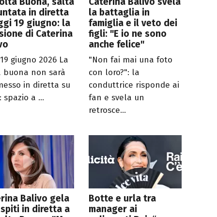
olta Buona, salta
Caterina Balivo svela
untata in diretta
la battaglia in
ggi 19 giugno: la
famiglia e il veto dei
sione di Caterina
figli: "E io ne sono
vo
anche felice"
 19 giugno 2026 La
"Non fai mai una foto
a buona non sarà
con loro?": la
messo in diretta su
conduttrice risponde ai
: spazio a ...
fan e svela un
retrosce...
rina Balivo gela
Botte e urla tra
ospiti in diretta a
manager ai