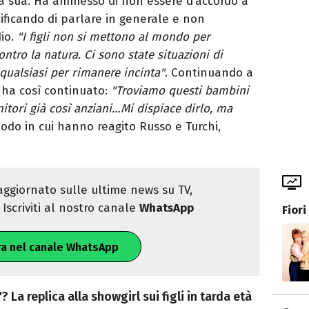
la sua. Ha ammesso di non essere d’accordo a
cificando di parlare in generale e non
dio.
"
I figli non si mettono al mondo per
ntro la natura. Ci sono state situazioni di
qualsiasi per rimanere incinta"
. Continuando a
 ha così continuato:
"Troviamo questi bambini
tori già così anziani…Mi dispiace dirlo, ma
 modo in cui hanno reagito Russo e Turchi,
ggiornato sulle ultime news su TV,
Iscriviti al nostro canale
WhatsApp
Fiori
ra nel canale WhatsApp
 La replica alla showgirl sui figli in tarda età