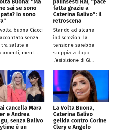
olta Buona: "Ma
palinsesti Rai, “pace
ne sai se sono
fatta grazie a
pata? Io sono
Caterina Balivo”: il
ra"
retroscena
 volta buona Ciacci
Stando ad alcune
 raccontato senza
indiscrezioni la
i, tra salute e
tensione sarebbe
iamenti, ment...
scoppiata dopo
l’esibizione di Gi...
ai cancella Mara
La Volta Buona,
er e Andrea
Caterina Balivo
gu, senza Balivo
gelida contro Corine
aytime è un
Clery e Angelo