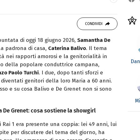
SITI
eator. Racconto cultura pop e spettacolo tra
CONDIVIDI
stile diretto e autoriale.
puntata di oggi 18 giugno 2026,
Samantha De
la padrona di casa,
Caterina Balivo
. Il tema
à nei rapporti amorosi e la genitorialità in
Dan
tto della popolare conduttrice campana,
nzo Paolo Turchi
. I due, dopo tanti sforzi e
diventati genitori della loro Maria a 60 anni.
sso e su cosa Balivo e De Grenet non si sono
Mi
a De Grenet: cosa sostiene la showgirl
 Rai 1 era presente una coppia: lei 49 anni, lui
spite per discutere del tema del giorno, ha