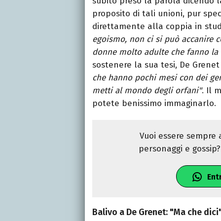
subito preso la parola dicendo 
proposito di tali unioni, pur spe
direttamente alla coppia in stu
egoismo, non ci si può accanire co
donne molto adulte che fanno la 
sostenere la sua tesi, De Grenet
che hanno pochi mesi con dei geni
metti al mondo degli orfani"
. Il
potete benissimo immaginarlo.
Vuoi essere sempre a
personaggi e gossip? 
Ent
Balivo a De Grenet: "Ma che dici"?