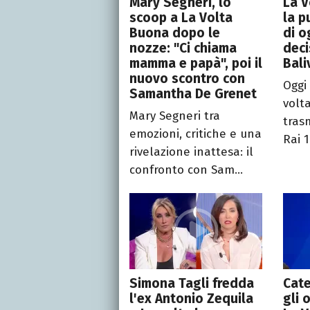
Mary Segneri, lo
La V
scoop a La Volta
la p
Buona dopo le
di o
nozze: "Ci chiama
deci
mamma e papà", poi il
Bali
nuovo scontro con
Oggi
Samantha De Grenet
volt
Mary Segneri tra
tras
emozioni, critiche e una
Rai 1
rivelazione inattesa: il
confronto con Sam...
Simona Tagli fredda
Cate
l'ex Antonio Zequila
gli 