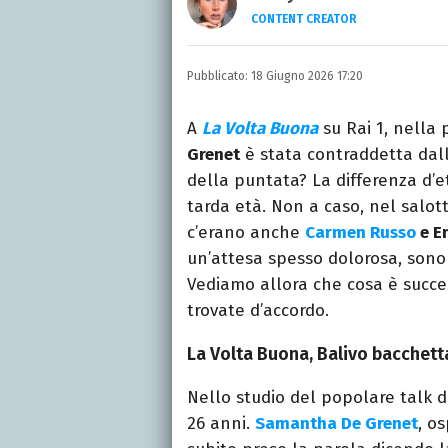
CONTENT CREATOR
LINKEDIN
INSTAGRAM
ALTRI 
Giornalista e content cr
Pubblicato:
18 Giugno 2026 17:20
articoli e video, con uno 
A
La Volta Buona
su Rai 1, nella 
Grenet
è stata contraddetta dal
della puntata? La differenza d’et
tarda età. Non a caso, nel salo
c’erano anche
Carmen Russo
e E
un’attesa spesso dolorosa, sono 
Vediamo allora che cosa è succe
trovate d’accordo.
La Volta Buona, Balivo bacchett
Nello studio del popolare talk di
26 anni.
Samantha De Grenet
, o