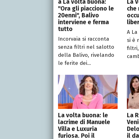
a La volta buona:
La V
"Ora gli piacciono le
che 
20enni", Balivo
occu
interviene e ferma
libe
tutto
A La
Incorvaia si racconta
si è
senza filtri nel salotto
filtr
della Balivo, rivelando
camb
le ferite dei...
La volta buona: le
La R
lacrime di Manuele
Veni
Villa e Luxuria
Delo
furiosa. Poi il
il d