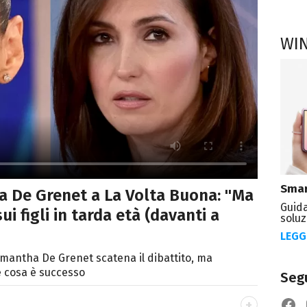
WI
Smar
a De Grenet a La Volta Buona: "Ma
Guida
ui figli in tarda età (davanti a
soluz
LEGG
amantha De Grenet scatena il dibattito, ma
e cosa è successo
Segu