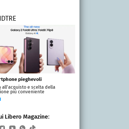
NDTRE
tphone pieghevoli
 all'acquisto e scelta della
ione più conveniente
I
i Libero Magazine: