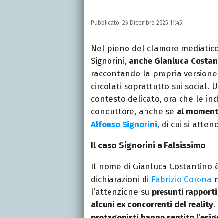
LINKEDIN
Si avvicina all'editoria 
Pubblicato:
26 Dicembre 2025 11:45
specializza poi in Comun
presso La Sapienza, col
Nel pieno del clamore mediatico
Signorini,
anche Gianluca Costant
raccontando la propria versione 
circolati soprattutto sui social.
contesto delicato, ora che le indi
conduttore, anche se
al momento
Alfonso Signorini
, di cui si atten
Il caso Signorini a Falsissimo
Il nome di Gianluca Costantino è
dichiarazioni di
Fabrizio Corona
n
l’attenzione su
presunti rapporti
alcuni ex concorrenti del reality
.
protagonisti hanno sentito l’esig