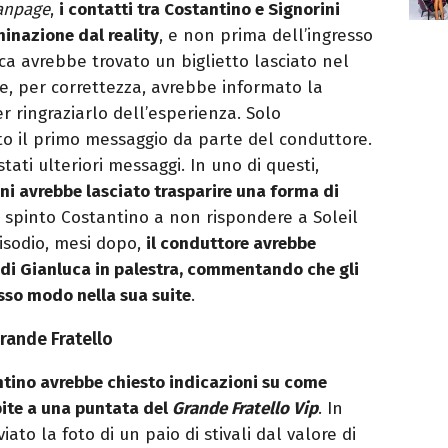
anpage
,
i contatti tra Costantino e Signorini
minazione dal reality
, e non prima dell’ingresso
uca avrebbe trovato un biglietto lasciato nel
e, per correttezza, avrebbe informato la
er ringraziarlo dell’esperienza. Solo
o il primo messaggio da parte del conduttore.
tati ulteriori messaggi. In uno di questi,
ni avrebbe lasciato trasparire una forma di
 spinto Costantino a non rispondere a Soleil
episodio, mesi dopo,
il conduttore avrebbe
o di Gianluca in palestra, commentando che gli
esso modo nella sua suite
.
 Grande Fratello
tino avrebbe chiesto indicazioni su come
pite a una puntata del
Grande Fratello Vip
. In
iato la foto di un paio di stivali dal valore di