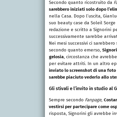
Secondo quanto ricostruito da
F
sarebbero iniziati solo dopo l’eli
nella Casa. Dopo l’uscita, Gianl
suo beauty case da Soleil Sorge 
redazione e scritto a Signorini p
successivamente sarebbe arrivat
Nei mesi successivi ci sarebbero s
secondo quanto emerso,
Signori
gelosia
, circostanza che avrebbe
per evitare attriti. In un altro 
inviato lo screenshot di una fot
sarebbe piaciuto vederlo allo st
Gli stivali e l’invito in studio al
Sempre secondo
Fanpage
,
Costan
vestirsi per partecipare come os
risposta, Signorini gli avrebbe inv