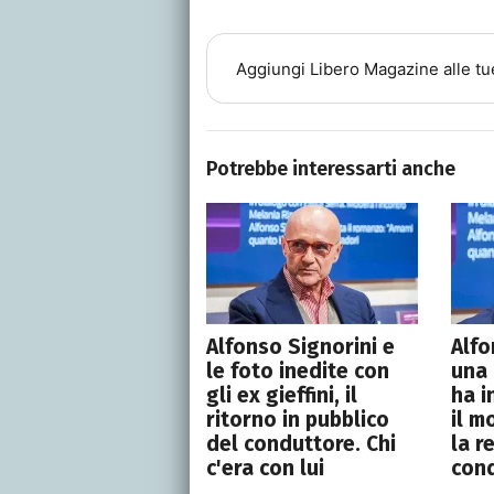
Aggiungi
Libero Magazine
alle tu
Potrebbe interessarti anche
Alfonso Signorini e
Alfo
le foto inedite con
una 
gli ex gieffini, il
ha i
ritorno in pubblico
il m
del conduttore. Chi
la r
c'era con lui
con