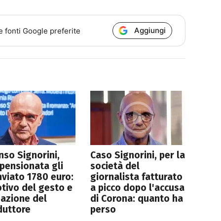
Aggiungi
e fonti Google preferite
nso Signorini,
Caso Signorini, per la
pensionata gli
società del
nviato 1780 euro:
giornalista fatturato
otivo del gesto e
a picco dopo l'accusa
eazione del
di Corona: quanto ha
duttore
perso