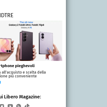
NDTRE
tphone pieghevoli
 all'acquisto e scelta della
ione più conveniente
I
i Libero Magazine: