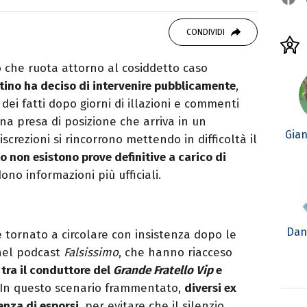
studiando all'IED come Fashion Editor. Si
CONDIVIDI
icazione digitale, Giornalismo e Nuovi media
laborando con alcune testate ed uffici stampa.
 che ruota attorno al cosiddetto caso
ino ha deciso di intervenire pubblicamente
,
dei fatti dopo giorni di illazioni e commenti
 Una presa di posizione che arriva in un
Gian
screzioni si rincorrono mettendo in difficoltà il
 non esistono prove definitive a carico di
dono informazioni più ufficiali.
Dan
 tornato a circolare con insistenza dopo le
el podcast
Falsissimo
, che hanno riacceso
 tra il conduttore del
Grande Fratello Vip
e
 In questo scenario frammentato,
diversi ex
enza di esporsi
, per evitare che il silenzio