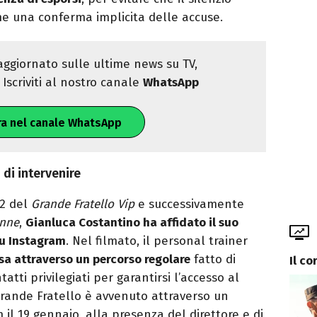
e una conferma implicita delle accuse.
ggiornato sulle ultime news su TV,
Iscriviti al nostro canale
WhatsApp
ra nel canale WhatsApp
 di intervenire
22 del
Grande Fratello Vip
e successivamente
onne
,
Gianluca Costantino ha affidato il suo
su Instagram
. Nel filmato, il personal trainer
sa attraverso un percorso regolare
fatto di
Il co
tatti privilegiati per garantirsi l’accesso al
Grande Fratello è avvenuto attraverso un
 il 19 gennaio, alla presenza del direttore e di