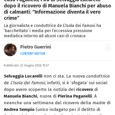
dopo il ricovero di Manuela Bianchi per abuso
di calmanti: “Informazione diventa il vero
crime”
La giornalista e conduttrice de L’Isola dei Famosi ha
‘bacchettato’ i media per l’eccessiva pressione
mediatica intorno ad alcuni casi di cronaca
Pietro Guerrini
CONTENT EDITOR
Laurea in Lettere, smania di viaggi e
Pubblicato:
22 Giugno 2026 15:57
passione per i cartoni (della pizza e della
Pixar).
Selvaggia Lucarelli
non ci sta. La nuova conduttrice
de
L’Isola dei Famosi
, infatti, si è ‘sfogata’ sui social
dopo avere scoperto la notizia del
ricovero
di
Manuela Bianchi
, nuora di
Pierina Paganelli
. A
neanche una settimana dal ricovero della madre di
Andrea Sempio
(unico indagato per il delitto di