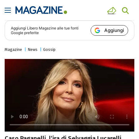
Aggiungi
Libero Magazine
alle tue fonti
Aggiungi
Google preferite
Magazine
News
Gossip
Caso Paganelli, l’ira di Selvaggia Lucarelli