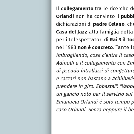
Il
collegamento
tra le ricerche d
Orlandi
non ha convinto il
pubbl
dichiarazioni di
padre
Celano
, c
Casa del Jazz
alla famiglia dell
per i telespettatori di
Rai 3
il
fo
nel 1983
non è concreto
. Tante 
imbrogliando, cosa c’entra il caso
Adinolfi e il collegamento con Em
di pseudo intrallazzi di congettur
e cazzari non bastano a #chilhavis
prendere in giro. Ebbasta!", "Vab
un gancio noto per il servizio sul
Emanuela Orlandi è solo tempo pe
caso Orlandi. Senza neppure il b