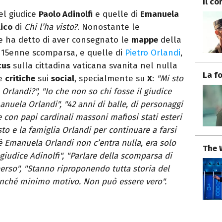
Il co
el giudice
Paolo Adinolfi
e quelle di
Emanuela
ico
di
Chi l’ha visto?
. Nonostante le
he ha detto di aver consegnato le
mappe
della
a 15enne scomparsa, e quelle di
Pietro Orlandi
,
cus
sulla cittadina vaticana svanita nel nulla
La f
le
critiche
sui
social
, specialmente su
X
:
"Mi sto
 Orlandi?", "Io che non so chi fosse il giudice
anuela Orlandi", "42 anni di balle, di personaggi
e con papi cardinali massoni mafiosi stati esteri
to e la famiglia Orlandi per continuare a farsi
bè Emanuela Orlandi non c’entra nulla, era solo
The 
 giudice Adinolfi", "Parlare della scomparsa di
rso", "Stanno riproponendo tutta storia del
enché minimo motivo. Non può essere vero".