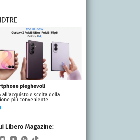
NDTRE
tphone pieghevoli
 all'acquisto e scelta della
ione più conveniente
I
i Libero Magazine: