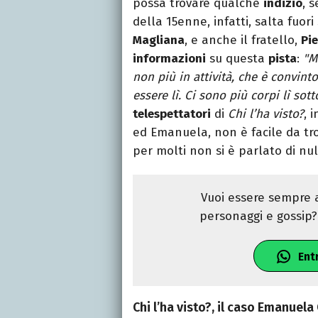
possa trovare qualche
indizio
, s
della 15enne, infatti, salta fuor
Magliana
, e anche il fratello,
Pie
informazioni
su questa
pista
:
"M
non più in attività, che è convinto
essere lì. Ci sono più corpi lì so
telespettatori
di
Chi l’ha visto?
, 
ed Emanuela, non è facile da tr
per molti non si è parlato di nul
Vuoi essere sempre a
personaggi e gossip? 
Ent
Chi l’ha visto?, il caso Emanuela