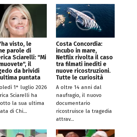
l'ha visto, le
Costa Concordia:
me parole di
incubo in mare,
rica Sciarelli: "Mi
Netflix rivolta il caso
uovete", il
tra filmati inediti e
edo da brividi
nuove ricostruzioni.
'ultima puntata
Tutte le curiosità
oledì 1° luglio 2026
A oltre 14 anni dal
ica Sciarelli ha
naufragio, il nuovo
otto la sua ultima
documentario
ta di Chi...
ricostruisce la tragedia
attrav...