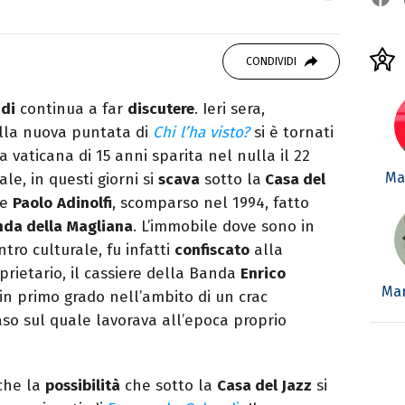
o mancare, il silenzio, il mare e Il Libro
omodino, insieme a un romanzo di Zafon.
CONDIVIDI
di
continua a far
discutere
. Ieri sera,
lla nuova puntata di
Chi l’ha visto?
si è tornati
a vaticana di 15 anni sparita nel nulla il 22
Mar
le, in questi giorni si
scava
sotto la
Casa del
ce
Paolo
Adinolfi
, scomparso nel 1994, fatto
da della
Magliana
. L’immobile dove sono in
ntro culturale, fu infatti
confiscato
alla
prietario, il cassiere della Banda
Enrico
Mar
in primo grado nell’ambito di un crac
caso sul quale lavorava all’epoca proprio
nche la
possibilità
che sotto la
Casa del Jazz
si