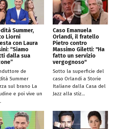
edità Summer,
Caso Emanuela
o Liorni
Orlandi, il fratello
esta con Laura
Pietro contro
ini: “Siamo
Massimo Giletti: "Ha
itti dalla sua
fatto un servizio
zone”
vergognoso"
onduttore de
Sotto la superficie del
edità Summer
caso Orlandi a Storie
rza sul brano La
Italiane dalla Casa del
udine e poi vive un
Jazz alla stiz...
.