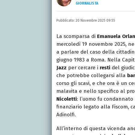
GIORNALISTA
Nella mia vita non posson
dell'inquietudine sul c
Pubblicato:
20 Novembre 2025 09:55
La scomparsa di
Emanuela
Orlan
mercoledì 19 novembre 2025, ne
a parlare del caso della cittadin
giugno 1983 a Roma. Nella Capita
Jazz
per cercare i
resti
del giudi
che potrebbe collegarsi alla
ban
corso gli scavi, e che ora è un ce
malavita e nello specifico al pro
Nicoletti
: l’uomo fu condannato 
finanziario legato alla Fiscom, 
Adinolfi.
All’interno di questa vicenda a