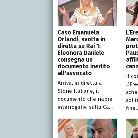
Caso Emanuela
L’Er
Orlandi, svolta in
Marc
diretta su Rai 1:
prot
Eleonora Daniele
Paus
consegna un
affl
documento inedito
can
all'avvocato
Il c
Arriva, in diretta a
L'Er
Storie Italiane, il
sche
documento che riapre
solit
interrogativi sulla Ca...
fina..