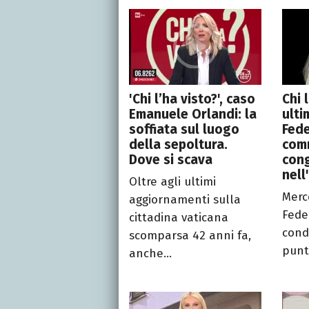
'Chi l’ha visto?', caso
Chi 
Emanuele Orlandi: la
ulti
soffiata sul luogo
Fede
della sepoltura.
comm
Dove si scava
cong
nell
Oltre agli ultimi
Merc
aggiornamenti sulla
Feder
cittadina vaticana
cond
scomparsa 42 anni fa,
punta
anche...