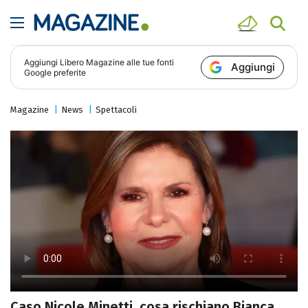
Aggiungi
Libero Magazine
alle tue fonti
Aggiungi
Google preferite
Magazine
News
Spettacoli
Caso Nicole Minetti, cosa rischiano Bianca