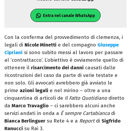
Entra nel canale WhatsApp
Con la conferma del provvedimento di clemenza, i
legali di
Nicole Minetti
e del compagno
Giuseppe
Cipriani
si sono subito messi al lavoro per passare
al ‘contrattacco’. L’obiettivo è ovviamente quello di
ottenere il
risarcimento dei danni
causati dalle
ricostruzioni del caso da parte di varie testate e
non solo. Gli avvocati avrebbero già avviato le
prime
azioni
legali
e nel mirino – oltre a una
cinquantina di articoli de
Il Fatto Quotidiano
diretto
da
Marco Travaglio
– ci sarebbero alcuni anche
servizi andati in onda a
È sempre Cartabianca
di
Bianca Berlinguer
su Rete 4 e a
Report
di
Sigfrido
Ranucci
su Rai 3.