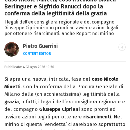
Berlinguer e Sigfrido Ranucci dopo la
conferma della legittimità della grazia
I legali dell’ex consigliera regionale e del compagno
Giuseppe Cipriani sono pronti ad avviare azioni legali
per ottenere risarcimenti: anche Report nel mirino
Pietro Guerrini
CONTENT EDITOR
Laurea in Lettere, smania di viaggi e
Pubblicato:
4 Giugno 2026 10:50
passione per i cartoni (della pizza e della
Pixar).
Si apre una nuova, intricata, fase del
caso
Nicole
Minetti
. Con la conferma della Procura Generale di
Milano della (chiacchieratissima) legittimità della
grazia
, infatti, i legali dell’ex consigliera regionale e
del compagno
Giuseppe
Cipriani
sono pronti ad
avviare azioni legali per ottenere
risarcimenti
. Nel
mirino di questa ‘vendetta’ ci sarebbero soprattutto