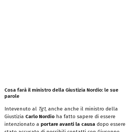
Cosa farà il ministro della Giustizia Nordio: le sue
parole
Intevenuto al
Tg1
, anche anche il ministro della
Giustizia
Carlo Nordio
ha fatto sapere di essere
intenzionato a
portare avanti la
causa
dopo essere
stato accusato di possibili contatti con Giuseppe