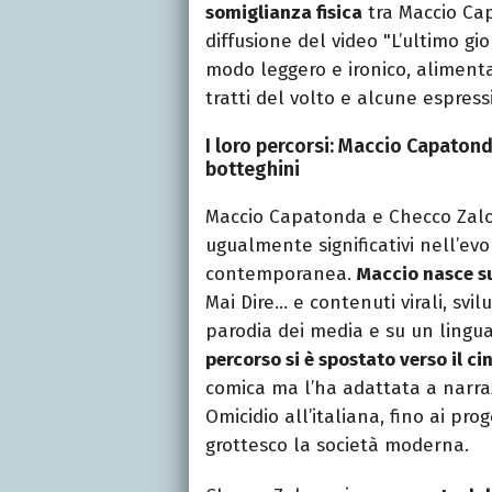
somiglianza fisica
tra Maccio Ca
diffusione del video "L’ultimo gi
modo leggero e ironico, alimenta
tratti del volto e alcune espressi
I loro percorsi: Maccio Capaton
botteghini
Maccio Capatonda e Checco Zalo
ugualmente significativi nell’evo
contemporanea.
Maccio nasce s
Mai Dire… e contenuti virali, sv
parodia dei media e su un lingu
percorso si è spostato verso il c
comica ma l’ha adattata a narraz
Omicidio all’italiana, fino ai pro
grottesco la società moderna.