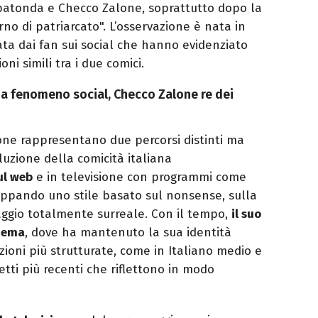
patonda e Checco Zalone, soprattutto dopo la
orno di patriarcato". L’osservazione è nata in
ta dai fan sui social che hanno evidenziato
oni simili tra i due comici.
da fenomeno social, Checco Zalone re dei
ne rappresentano due percorsi distinti ma
luzione della comicità italiana
ul web
e in televisione con programmi come
iluppando uno stile basato sul nonsense, sulla
aggio totalmente surreale. Con il tempo,
il suo
inema
, dove ha mantenuto la sua identità
ioni più strutturate, come in Italiano medio e
getti più recenti che riflettono in modo