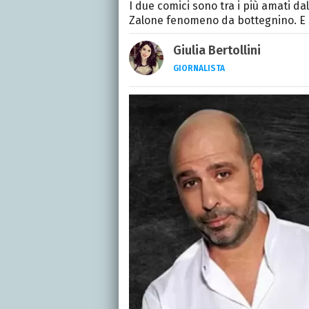
I due comici sono tra i più amati d
Zalone fenomeno da bottegnino. E 
Giulia Bertollini
GIORNALISTA
Giornalista e appassiona
libri, i dolci, gli animali