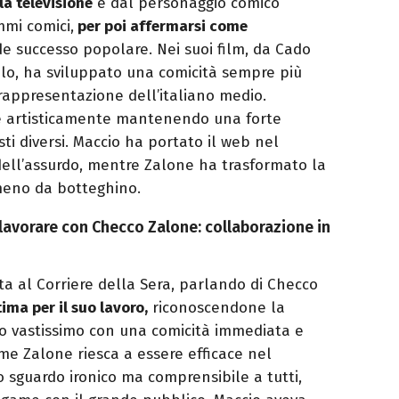
la televisione
e dal personaggio comico
mmi comici,
per poi affermarsi come
e successo popolare. Nei suoi film, da Cado
olo, ha sviluppato una comicità sempre più
 rappresentazione dell’italiano medio.
e artisticamente mantenendo una forte
ti diversi. Maccio ha portato il web nel
dell’assurdo, mentre Zalone ha trasformato la
eno da botteghino.
lavorare con Checco Zalone: collaborazione in
ta al Corriere della Sera, parlando di Checco
ima per il suo lavoro,
riconoscendone la
co vastissimo con una comicità immediata e
me Zalone riesca a essere efficace nel
o sguardo ironico ma comprensibile a tutti,