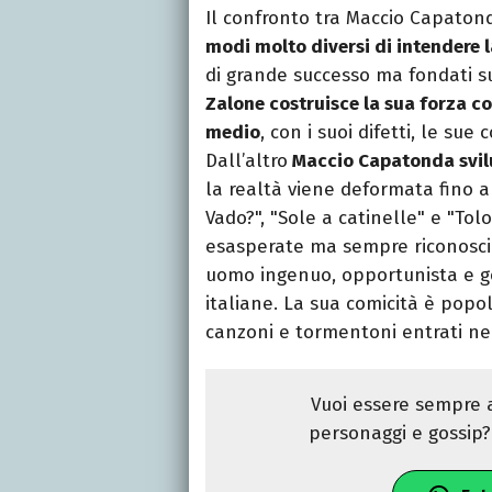
Il confronto tra Maccio Capaton
modi molto diversi di intendere 
di grande successo ma fondati s
Zalone costruisce la sua forza co
medio
, con i suoi difetti, le sue
Dall’altro
Maccio Capatonda svilu
la realtà viene deformata fino a
Vado?", "Sole a catinelle" e "Tolo
esasperate ma sempre riconoscib
uomo ingenuo, opportunista e go
italiane. La sua comicità è popo
canzoni e tormentoni entrati nel
Vuoi essere sempre a
personaggi e gossip? 