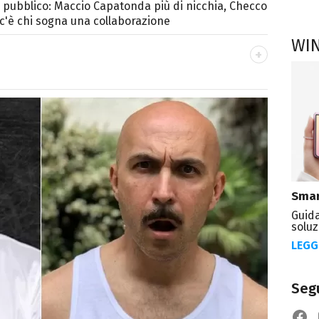
al pubblico: Maccio Capatonda più di nicchia, Checco
c'è chi sogna una collaborazione
WI
ta di TV e spettacolo. Amo la musica classica, i
 e la danza.
Smar
Guida
soluz
LEGG
Segu