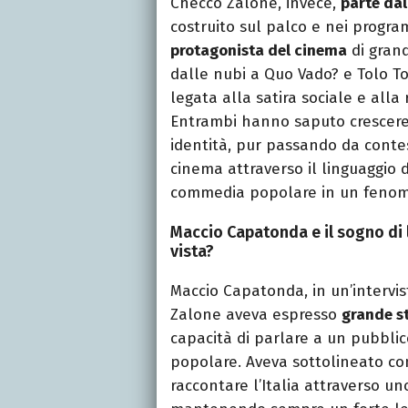
Checco Zalone, invece,
parte dal
costruito sul palco e nei progra
protagonista del cinema
di grand
dalle nubi a Quo Vado? e Tolo T
legata alla satira sociale e alla
Entrambi hanno saputo crescer
identità, pur passando da contes
cinema attraverso il linguaggio 
commedia popolare in un fenom
Maccio Capatonda e il sogno di 
vista?
Maccio Capatonda, in un’intervis
Zalone aveva espresso
grande st
capacità di parlare a un pubbli
popolare. Aveva sottolineato co
raccontare l’Italia attraverso un