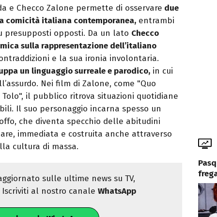
da e Checco Zalone permette di osservare
due
la comicità italiana contemporanea,
entrambi
u presupposti opposti. Da un lato
Checco
mica sulla rappresentazione dell’italiano
 contraddizioni e la sua ironia involontaria.
ppa un linguaggio surreale e parodico,
in cui
ll’assurdo. Nei film di Zalone, come "Quo
 Tolo", il pubblico ritrova situazioni quotidiane
ili. Il suo personaggio incarna spesso un
ffo, che diventa specchio delle abitudini
lare, immediata e costruita anche attraverso
la cultura di massa.
Pasq
freg
ggiornato sulle ultime news su TV,
Iscriviti al nostro canale
WhatsApp