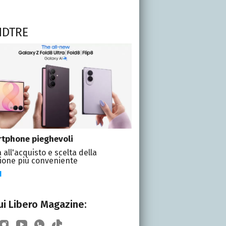
NDTRE
tphone pieghevoli
 all'acquisto e scelta della
ione più conveniente
I
i Libero Magazine: