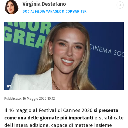
Virginia Destefano
SOCIAL MEDIA MANAGER & COPYWRITER
Una passione smisurata per le serie TV.
Laurea in Cinema, Televisione e New Media,
videomaking e scrittura sono il mio
passatempo preferito.
IPA
Pubblicato:
16 Maggio 2026 10:12
Il 16 maggio al Festival di Cannes 2026
si presenta
come una delle giornate più importanti
e stratificate
dell’intera edizione, capace di mettere insieme