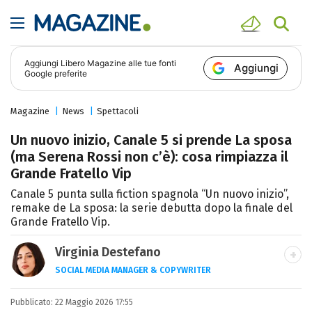
Aggiungi
Libero Magazine
alle tue fonti
Aggiungi
Google preferite
Magazine
News
Spettacoli
Un nuovo inizio, Canale 5 si prende La sposa
(ma Serena Rossi non c’è): cosa rimpiazza il
Grande Fratello Vip
Canale 5 punta sulla fiction spagnola “Un nuovo inizio”,
remake de La sposa: la serie debutta dopo la finale del
Grande Fratello Vip.
Virginia Destefano
SOCIAL MEDIA MANAGER & COPYWRITER
Una passione smisurata per le serie TV.
Pubblicato:
22 Maggio 2026 17:55
Laurea in Cinema, Televisione e New Media,