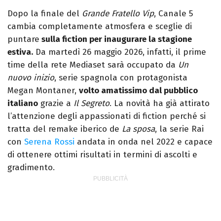
videomaking e scrittura sono il mio
Dopo la finale del
Grande Fratello Vip
, Canale 5
passatempo preferito.
cambia completamente atmosfera e sceglie di
puntare
sulla fiction per inaugurare la stagione
estiva.
Da martedì 26 maggio 2026, infatti, il prime
time della rete Mediaset sarà occupato da
Un
nuovo inizio
, serie spagnola con protagonista
Megan Montaner,
volto amatissimo dal pubblico
italiano
grazie a
Il Segreto
. La novità ha già attirato
l’attenzione degli appassionati di fiction perché si
tratta del remake iberico de
La sposa
, la serie Rai
con
Serena Rossi
andata in onda nel 2022 e capace
di ottenere ottimi risultati in termini di ascolti e
gradimento.