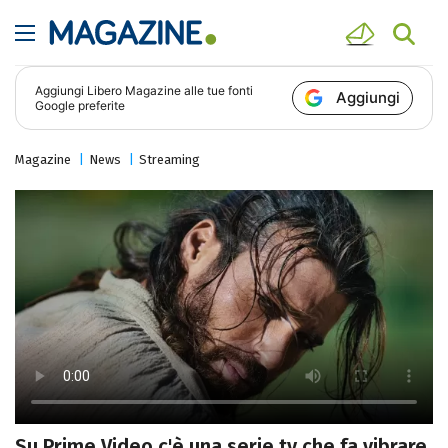
Aggiungi
Libero Magazine
alle tue fonti
Aggiungi
Google preferite
Magazine
News
Streaming
Su Prime Video c'è una serie tv che fa vibrare