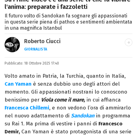
l'anima: preparate i fazzoletti
Il futuro volto di Sandokan fa sognare gli appassionati
in questa serie piena di pathos e sentimenti ambientata
in una magnifica Istanbul
Roberto Ciucci
GIORNALISTA
INSTAGRAM
FACEBOOK
Pubblicato:
Appassionato di sport, avido consumatore
18 Ottobre 2025 17:40
di manga e film, cultore di tutto ciò che è
Volto amato in Patria, la Turchia, quanto in Italia,
stato girato da Quentin Tarantino e
Can Yaman
è senza dubbio uno degli attori del
musicista nel tempo libero.
momento. Gli appassionati nostrani lo conoscono
benissimo per
Viola come il mare,
in cui affianca
Francesca Chillemi
, e non vedono l’ora di ammirarlo
nel nuovo adattamento di
Sandokan
in programma
su Rai 1. Ma prima di vestire i panni di
Francesco
Demir,
Can Yaman è stato protagonista di una serie