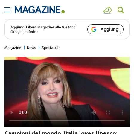
Aggiungi
Libero Magazine
alle tue fonti
Aggiungi
Google preferite
Magazine
News
Spettacoli
Campioni del mondo, Italia loves Unesco: