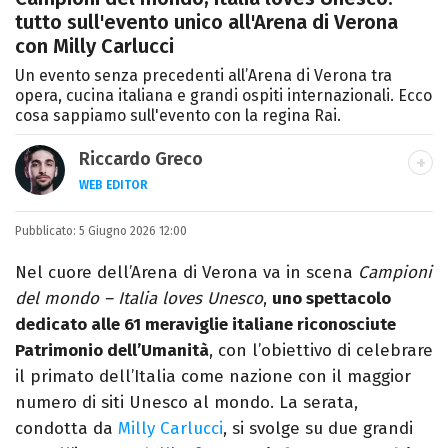
tutto sull'evento unico all'Arena di Verona
con Milly Carlucci
Un evento senza precedenti all’Arena di Verona tra
opera, cucina italiana e grandi ospiti internazionali. Ecco
cosa sappiamo sull'evento con la regina Rai.
Riccardo Greco
WEB EDITOR
LINKEDIN
Pubblicato:
Si avvicina all'editoria studiando all'IED
5 Giugno 2026 12:00
come Fashion Editor. Si specializza poi in
Nel cuore dell’Arena di Verona va in scena
Campioni
Comunicazione digitale, Giornalismo e
del mondo – Italia loves Unesco
,
uno spettacolo
Nuovi media presso La Sapienza,
dedicato alle 61 meraviglie italiane riconosciute
collaborando con alcune testate ed uffici
Patrimonio dell’Umanità
, con l’obiettivo di celebrare
stampa.
il primato dell’Italia come nazione con il maggior
numero di siti Unesco al mondo. La serata,
condotta da
Milly Carlucci
, si svolge su due grandi