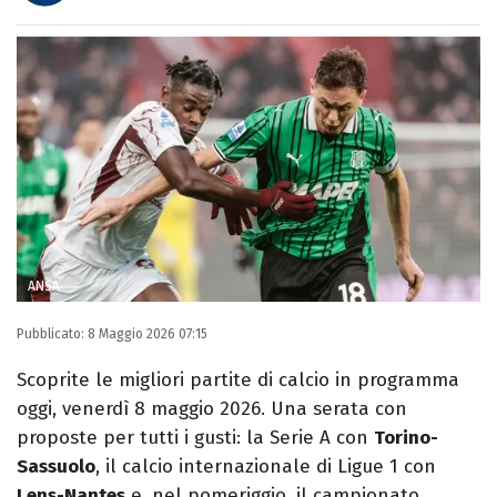
E-MAIL
INSTAGRAM
FACEBOOK
Libero Magazine è il canale del portale
Libero.it dedicato al mondo della
televisione, dello spettacolo e del gossip.
ANSA
Pubblicato:
8 Maggio 2026 07:15
Scoprite le migliori partite di calcio in programma
oggi, venerdì 8 maggio 2026. Una serata con
proposte per tutti i gusti: la Serie A con
Torino-
Sassuolo
, il calcio internazionale di Ligue 1 con
Lens-Nantes
e, nel pomeriggio, il campionato