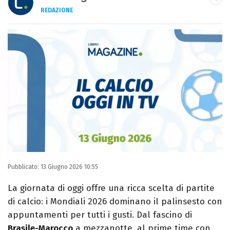
REDAZIONE
E-MAIL
INSTAGRAM
FACEBOOK
Libero Magazine è il canale del portale
Libero.it dedicato al mondo della
televisione, dello spettacolo e del gossip.
Pubblicato:
13 Giugno 2026 10:55
La giornata di oggi offre una ricca scelta di partite
di calcio: i Mondiali 2026 dominano il palinsesto con
appuntamenti per tutti i gusti. Dal fascino di
Brasile-Marocco
a mezzanotte, al prime time con