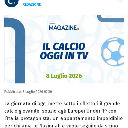
REDAZIONE
E-MAIL
INSTAGRAM
FACEBOOK
Libero Magazine è il canale del portale
Libero.it dedicato al mondo della
televisione, dello spettacolo e del gossip.
Pubblicato:
8 Luglio 2026 07:50
La giornata di oggi mette sotto i riflettori il grande
calcio giovanile: spazio agli Europei Under 19 con
l’Italia protagonista. Un appuntamento imperdibile
per chi ama le Nazionali e vuole seguire da vicino i