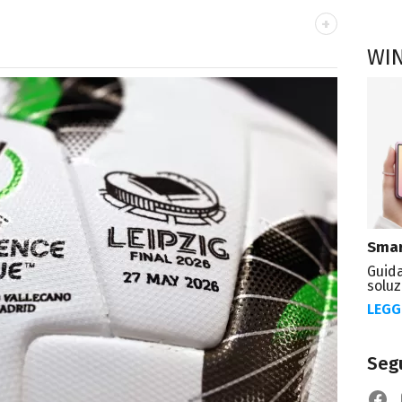
WI
OK
ale del portale Libero.it dedicato al mondo
spettacolo e del gossip.
Smar
Guida
soluz
LEGG
Segu