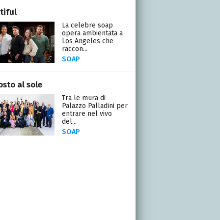
tiful
La celebre soap
opera ambientata a
Los Angeles che
raccon...
SOAP
osto al sole
Tra le mura di
Palazzo Palladini per
entrare nel vivo
del...
SOAP