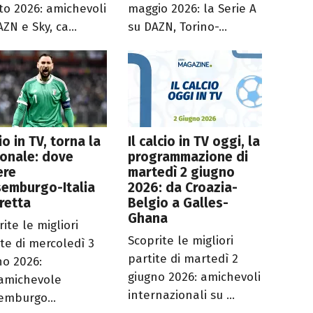
to 2026: amichevoli
maggio 2026: la Serie A
ZN e Sky, ca...
su DAZN, Torino-...
io in TV, torna la
Il calcio in TV oggi, la
onale: dove
programmazione di
ere
martedì 2 giugno
semburgo-Italia
2026: da Croazia-
iretta
Belgio a Galles-
Ghana
ite le migliori
Scoprite le migliori
ite di mercoledì 3
partite di martedì 2
no 2026:
giugno 2026: amichevoli
’amichevole
internazionali su ...
emburgo...