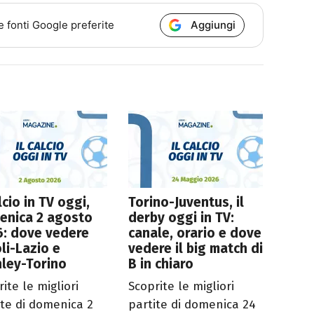
Aggiungi
e fonti Google preferite
alcio in TV oggi,
Torino-Juventus, il
enica 2 agosto
derby oggi in TV:
6: dove vedere
canale, orario e dove
li-Lazio e
vedere il big match di
ley-Torino
B in chiaro
ite le migliori
Scoprite le migliori
ite di domenica 2
partite di domenica 24