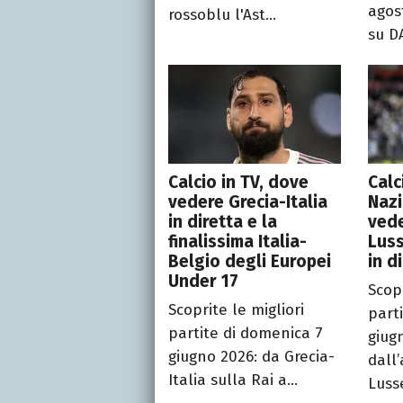
agos
rossoblu l'Ast...
su DA
Calcio in TV, dove
Calc
vedere Grecia-Italia
Nazi
in diretta e la
ved
finalissima Italia-
Lus
Belgio degli Europei
in d
Under 17
Scopr
Scoprite le migliori
part
partite di domenica 7
giug
giugno 2026: da Grecia-
dall
Italia sulla Rai a...
Luss