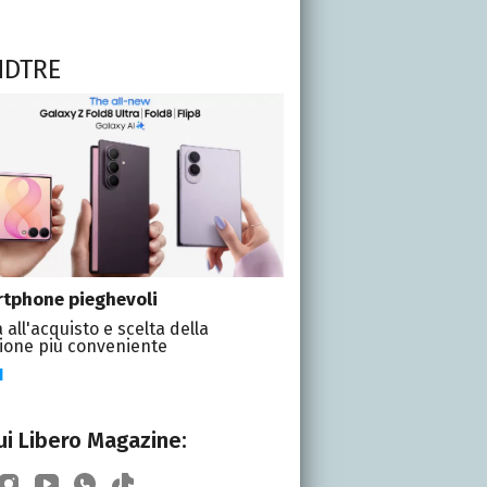
NDTRE
tphone pieghevoli
 all'acquisto e scelta della
ione più conveniente
I
i Libero Magazine: