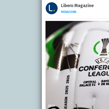
Libero Magazine
REDAZIONE
E-MAIL
INSTAGRAM
FACEBO
Libero Magazine è il can
della televisione, dello 
ANSA