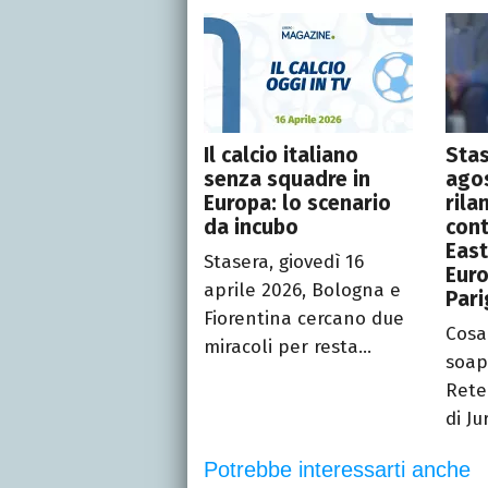
Il calcio italiano
Stas
senza squadre in
agos
Europa: lo scenario
rila
da incubo
cont
East
Stasera, giovedì 16
Euro
aprile 2026, Bologna e
Pari
Fiorentina cercano due
Cosa
miracoli per resta...
soap
Rete
di Ju