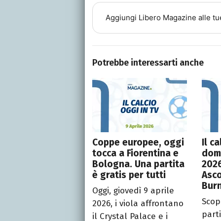
Aggiungi
Libero Magazine
alle tu
Potrebbe interessarti anche
Coppe europee, oggi
Il c
tocca a Fiorentina e
dom
Bologna. Una partita
202
è gratis per tutti
Asco
Burn
Oggi, giovedì 9 aprile
Scopr
2026, i viola affrontano
part
il Crystal Palace e i