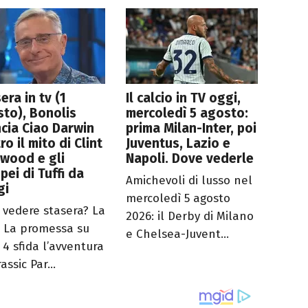
era in tv (1
Il calcio in TV oggi,
to), Bonolis
mercoledì 5 agosto:
ncia Ciao Darwin
prima Milan-Inter, poi
ro il mito di Clint
Juventus, Lazio e
wood e gli
Napoli. Dove vederle
pei di Tuffi da
Amichevoli di lusso nel
gi
mercoledì 5 agosto
 vedere stasera? La
2026: il Derby di Milano
 La promessa su
e Chelsea-Juvent...
 4 sfida l’avventura
rassic Par...