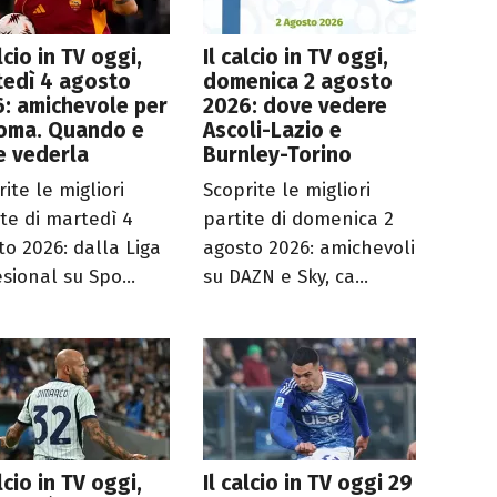
alcio in TV oggi,
Il calcio in TV oggi,
tedì 4 agosto
domenica 2 agosto
: amichevole per
2026: dove vedere
Roma. Quando e
Ascoli-Lazio e
e vederla
Burnley-Torino
ite le migliori
Scoprite le migliori
ite di martedì 4
partite di domenica 2
to 2026: dalla Liga
agosto 2026: amichevoli
sional su Spo...
su DAZN e Sky, ca...
alcio in TV oggi,
Il calcio in TV oggi 29