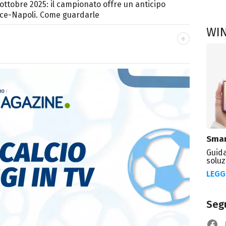
 ottobre 2025: il campionato offre un anticipo
cce-Napoli. Come guardarle
WI
OK
ale del portale Libero.it dedicato al mondo
spettacolo e del gossip.
Smar
Guida
soluz
LEGG
Segu