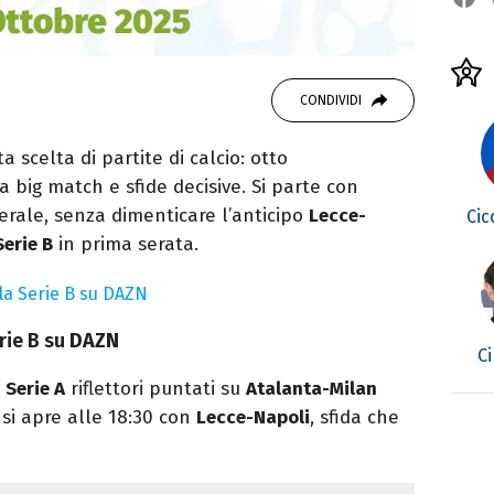
CONDIVIDI
a scelta di partite di calcio: otto
a big match e sfide decisive. Si parte con
serale, senza dimenticare l’anticipo
Lecce-
Cic
Serie B
in prima serata.
 la Serie B su DAZN
erie B su
DAZN
Ci
n
Serie A
riflettori puntati su
Atalanta-Milan
si apre alle 18:30 con
Lecce-Napoli
, sfida che