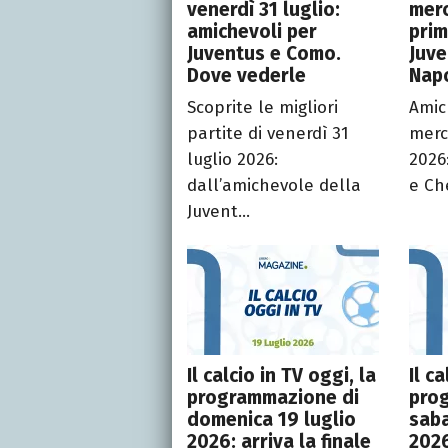
venerdì 31 luglio:
merc
amichevoli per
prim
Juventus e Como.
Juve
Dove vederle
Napo
Scoprite le migliori
Amic
partite di venerdì 31
merc
luglio 2026:
2026:
dall’amichevole della
e Ch
Juvent...
Il calcio in TV oggi, la
Il c
programmazione di
pro
domenica 19 luglio
sab
2026: arriva la finale
2026