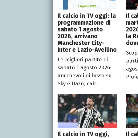
Il calcio in TV oggi: la
Il c
programmazione di
mar
sabato 1 agosto
2026
2026, arrivano
la 
Manchester City-
dov
Inter e Lazio-Avellino
Scopr
Le migliori partite di
part
sabato 1 agosto 2026:
agos
amichevoli di lusso su
Profe
Sky e Dazn, calc...
Il calcio in TV oggi,
Il c