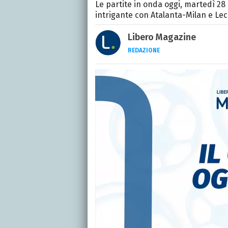
Le partite in onda oggi, martedì 28
intrigante con Atalanta-Milan e Le
Libero Magazine
REDAZIONE
E-MAIL
INSTAGRAM
FACEBO
Libero Magazine è il can
della televisione, dello 