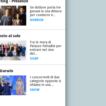
ting - Presenze
Un dottore porta tre
giovani in una dimora
per condurre e...
HORROR
osto al sole
Tra le mura di
Palazzo Palladini per
entrare nel vivo
del...
SOAP
 Darwin
I concorrenti di due
categorie opposte si
sfidano in una ...
SHOW