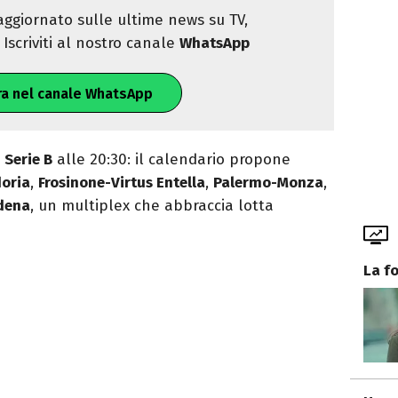
ggiornato sulle ultime news su TV,
Iscriviti al nostro canale
WhatsApp
ra nel canale WhatsApp
i
Serie B
alle 20:30: il calendario propone
oria
,
Frosinone-Virtus Entella
,
Palermo-Monza
,
dena
, un multiplex che abbraccia lotta
La f