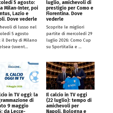
oledì 5 agosto:
luglio, amichevoli di
a Milan-Inter, poi
prestigio per Como e
ntus, Lazio e
Fiorentina. Dove
li. Dove vederle
vederle
hevoli di lusso nel
Scoprite le migliori
oledì 5 agosto
partite di mercoledì 29
 il Derby di Milano
luglio 2026: Como Cup
elsea-Juvent...
su Sportitalia e ...
alcio in TV oggi: la
Il calcio in TV oggi
grammazione di
(22 luglio): tempo di
ato 9 maggio
amichevoli per
: da Lecce-
Napoli, Bologna e