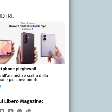
NDTRE
tphone pieghevoli
 all'acquisto e scelta della
ione più conveniente
I
i Libero Magazine: