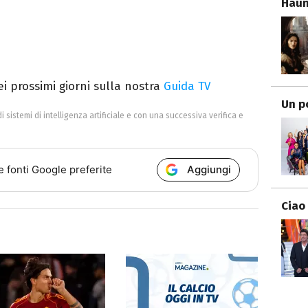
Haun
dei prossimi giorni sulla nostra
Guida TV
Un p
di sistemi di intelligenza artificiale e con una successiva verifica e
Aggiungi
e fonti Google preferite
Ciao