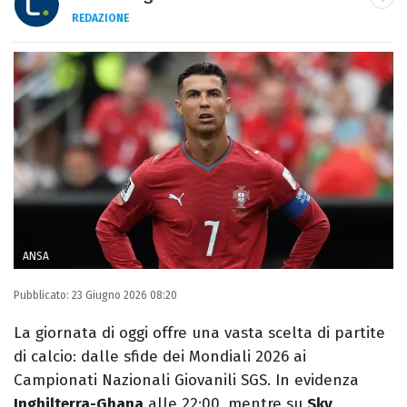
REDAZIONE
E-MAIL
INSTAGRAM
FACEBOOK
Libero Magazine è il canale del portale
Libero.it dedicato al mondo della
televisione, dello spettacolo e del gossip.
ANSA
Pubblicato:
23 Giugno 2026 08:20
La giornata di oggi offre una vasta scelta di partite
di calcio: dalle sfide dei Mondiali 2026 ai
Campionati Nazionali Giovanili SGS. In evidenza
Inghilterra-Ghana
alle 22:00, mentre su
Sky