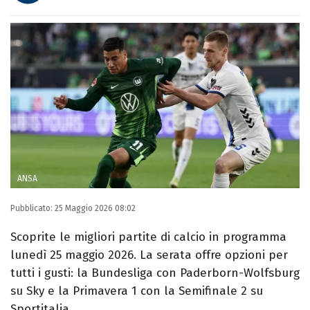
E-MAIL
INSTAGRAM
FACEBOOK
Libero Magazine è il canale del portale
Libero.it dedicato al mondo della
televisione, dello spettacolo e del gossip.
ANSA
Pubblicato:
25 Maggio 2026 08:02
Scoprite le migliori partite di calcio in programma
lunedì 25 maggio 2026. La serata offre opzioni per
tutti i gusti: la Bundesliga con Paderborn-Wolfsburg
su Sky e la Primavera 1 con la Semifinale 2 su
Sportitalia.