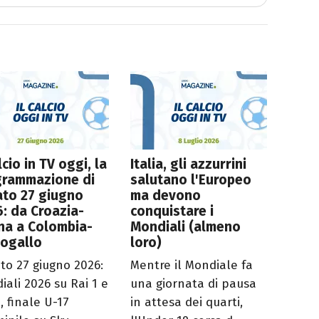
alcio in TV oggi, la
Italia, gli azzurrini
grammazione di
salutano l'Europeo
ato 27 giugno
ma devono
: da Croazia-
conquistare i
na a Colombia-
Mondiali (almeno
togallo
loro)
to 27 giugno 2026:
Mentre il Mondiale fa
iali 2026 su Rai 1 e
una giornata di pausa
, finale U-17
in attesa dei quarti,