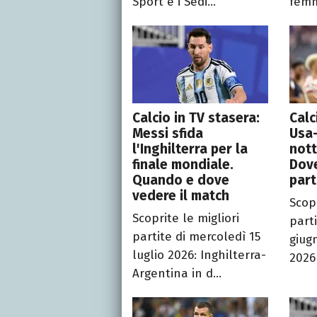
Sport e i Sedi...
femm
Calcio in TV stasera:
Calc
Messi sfida
Usa-
l'Inghilterra per la
nott
finale mondiale.
Dove
Quando e dove
part
vedere il match
Scopr
Scoprite le migliori
parti
partite di mercoledì 15
giug
luglio 2026: Inghilterra-
2026 
Argentina in d...