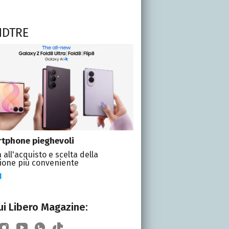
NDTRE
tphone pieghevoli
 all'acquisto e scelta della
ione più conveniente
I
i Libero Magazine: