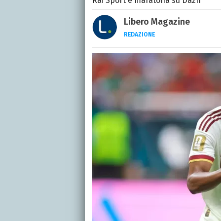
Rai Sport e maratona su Dazn
Libero Magazine
REDAZIONE
E-MAIL
INSTAGRAM
FACEBO
Libero Magazine è il can
della televisione, dello 