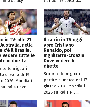
inile su Sky
l'Under 19 cerca d...
io in TV: alle 21
Il calcio in TV oggi:
Australia, nella
apre Cristiano
e c'è il Brasile.
Ronaldo, poi
 vedere tutte le
Inghilterra-Croazia.
ite in diretta
Dove vedere le
dirette
ite le migliori
Scoprite le migliori
te di venerdì 19
partite di mercoledì 17
no 2026: Mondiali
giugno 2026: Mondiali
su Rai e Dazn ...
2026 su Rai 1 e D...