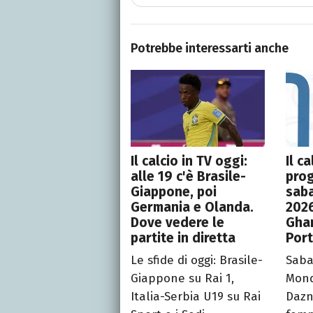
Potrebbe interessarti anche
Il calcio in TV oggi:
Il c
alle 19 c'è Brasile-
pro
Giappone, poi
sab
Germania e Olanda.
2026
Dove vedere le
Gha
partite in diretta
Por
Le sfide di oggi: Brasile-
Saba
Giappone su Rai 1,
Mond
Italia-Serbia U19 su Rai
Dazn