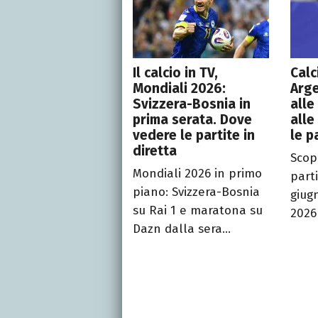
Il calcio in TV,
Calc
Mondiali 2026:
Arge
Svizzera-Bosnia in
alle
prima serata. Dove
alle
vedere le partite in
le p
diretta
Scopr
Mondiali 2026 in primo
parti
piano: Svizzera-Bosnia
giug
su Rai 1 e maratona su
2026 
Dazn dalla sera...