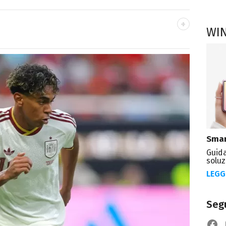
WI
OK
ale del portale Libero.it dedicato al mondo
spettacolo e del gossip.
Smar
Guida
soluz
LEGG
Segu