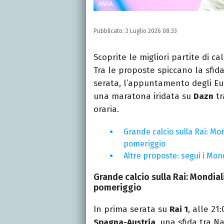
ANSA
Pubblicato:
2 Luglio 2026 08:33
Scoprite le migliori partite di ca
Tra le proposte spiccano la sfid
serata, l’appuntamento degli E
una maratona iridata su
Dazn
tr
oraria.
Grande calcio sulla Rai: Mon
pomeriggio
Altre proposte: segui i Mon
Grande calcio sulla Rai: Mondiali
pomeriggio
In prima serata su
Rai 1
, alle 21
Spagna-Austria
, una sfida tra N