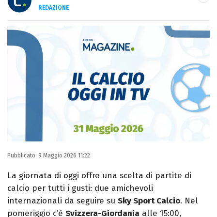
REDAZIONE
E-MAIL
INSTAGRAM
FACEBOOK
Libero Magazine è il canale del portale
Libero.it dedicato al mondo della
televisione, dello spettacolo e del gossip.
Pubblicato:
9 Maggio 2026 11:22
La giornata di oggi offre una scelta di partite di
calcio per tutti i gusti: due amichevoli
internazionali da seguire su
Sky Sport Calcio
. Nel
pomeriggio c’è
Svizzera-Giordania
alle 15:00,