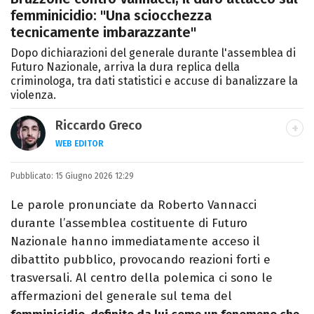
femminicidio: "Una sciocchezza
tecnicamente imbarazzante"
Dopo dichiarazioni del generale durante l'assemblea di
Futuro Nazionale, arriva la dura replica della
criminologa, tra dati statistici e accuse di banalizzare la
violenza.
Riccardo Greco
WEB EDITOR
LINKEDIN
Pubblicato:
Si avvicina all'editoria studiando all'IED
15 Giugno 2026 12:29
come Fashion Editor. Si specializza poi in
Le parole pronunciate da Roberto Vannacci
Comunicazione digitale, Giornalismo e
durante l’assemblea costituente di Futuro
Nuovi media presso La Sapienza,
Nazionale hanno immediatamente acceso il
collaborando con alcune testate ed uffici
dibattito pubblico, provocando reazioni forti e
stampa.
trasversali. Al centro della polemica ci sono le
affermazioni del generale sul tema del