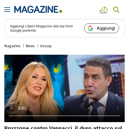
Aggiungi
Libero Magazine
alle tue fonti
Aggiungi
Google preferite
Magazine
News
Gossip
Bruzzone contro Vannacci, il duro attacco sul