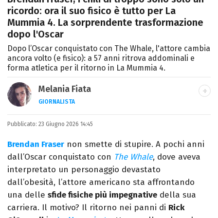
ricordo: ora il suo fisico è tutto per La
Mummia 4. La sorprendente trasformazione
dopo l'Oscar
Dopo l’Oscar conquistato con The Whale, l'attore cambia
ancora volto (e fisico): a 57 anni ritrova addominali e
forma atletica per il ritorno in La Mummia 4.
Melania Fiata
GIORNALISTA
Laureata in Lettere, divoratrice di libri e
Pubblicato:
23 Giugno 2026 14:45
serie. Scrivo di spettacoli, film e TV.
Brendan Fraser
non smette di stupire. A pochi anni
dall’Oscar conquistato con
The Whale
, dove aveva
interpretato un personaggio devastato
dall’obesità, l’attore americano sta affrontando
una delle
sfide fisiche più impegnative
della sua
carriera. Il motivo? Il ritorno nei panni di
Rick