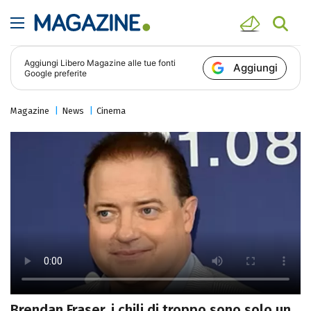
Aggiungi
Libero Magazine
alle tue fonti
Aggiungi
Google preferite
Magazine
News
Cinema
Brendan Fraser, i chili di troppo sono solo un