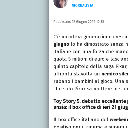
GIORNALISTA
Laureata in Lettere, divor
e TV.
Pubblicato:
22 Giugno 2026 10:35
C’è un’intera generazione cresci
giugno
lo ha dimostrato senza m
italiane con una forza che manc
quota 5 milioni di euro e lascia
quinto capitolo della saga Pixar
affronta stavolta un
nemico sile
rubano i bambini al gioco. Una 
che solo Pixar sa mettere in sce
Toy Story 5, debutto eccellente 
ansia: il box office di ieri 21 gi
Il box office italiano del
weekend
positivo per il cinema e supera i