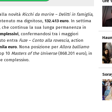
Ore 
alla novità
Ricchi da morire – Delitti in famiglia
,
ontenuto ma dignitoso,
132.413 euro
. In settima
, che continua la sua lunga permanenza in
omplessivi
, confermandosi tra i maggiori
Haun
osto entra
Fuze – Conto alla rovescia
, action
mila euro
. Nona posizione per
Allora balliamo
Top 10
Masters of the Universe
(868.201 euro), in
ne complessivo.
Sora