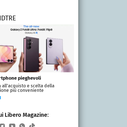
NDTRE
tphone pieghevoli
 all'acquisto e scelta della
ione più conveniente
I
i Libero Magazine: