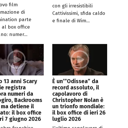
uovo film
con gli irresistibili
imazione di
Cattivissimi, sfida caldo
mination parte
e finale di Wim...
 al box office
ano: numer...
 13 anni Scary
È un’”Odissea” da
e registra
record assoluto, il
ra numeri da
capolavoro di
ogiro, Backrooms
Christopher Nolan è
 ma detiene il
un trionfo mondiale:
ato: il box office
il box office di ieri 26
eri 7 giugno 2026
luglio 2026