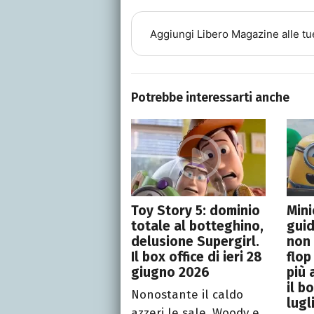
Aggiungi
Libero Magazine
alle tu
Potrebbe interessarti anche
Toy Story 5: dominio
Min
totale al botteghino,
guid
delusione Supergirl.
non 
Il box office di ieri 28
flop
giugno 2026
più 
il bo
Nonostante il caldo
lugl
azzeri le sale, Woody e