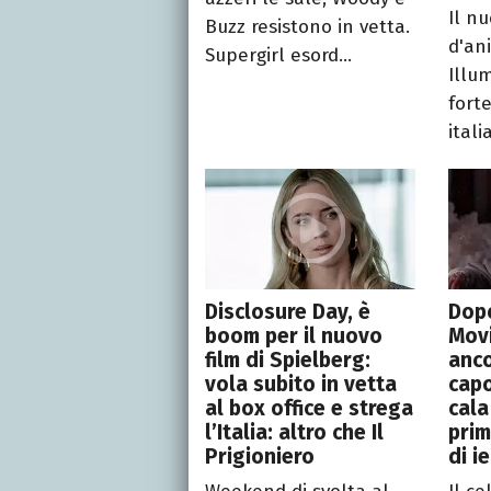
Il n
Buzz resistono in vetta.
d'an
Supergirl esord...
Illu
forte
itali
Disclosure Day, è
Dopo
boom per il nuovo
Movi
film di Spielberg:
anco
vola subito in vetta
cap
al box office e strega
cala
l’Italia: altro che Il
prim
Prigioniero
di i