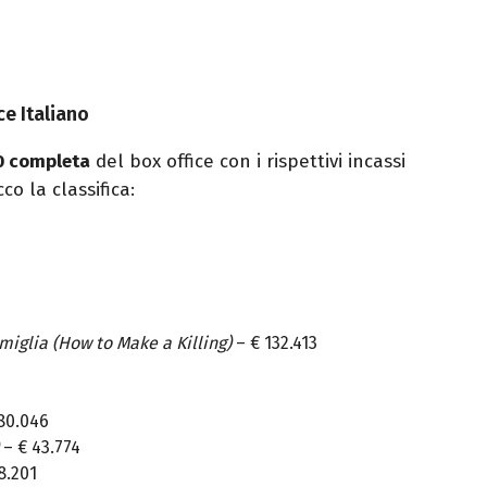
ce Italiano
0 completa
del box office con i rispettivi incassi
cco la classifica:
amiglia (How to Make a Killing)
– € 132.413
80.046
– € 43.774
8.201