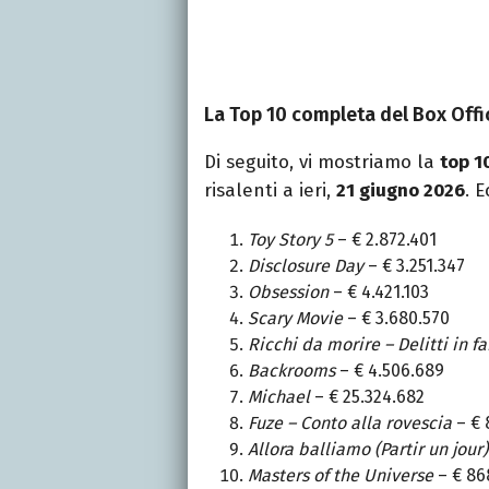
La Top 10 completa del Box Offi
Di seguito, vi mostriamo la
top 1
risalenti a ieri,
21 giugno 2026
. E
Toy Story 5
– € 2.872.401
Disclosure Day
– € 3.251.347
Obsession
– € 4.421.103
Scary Movie
– € 3.680.570
Ricchi da morire – Delitti in f
Backrooms
– € 4.506.689
Michael
– € 25.324.682
Fuze – Conto alla rovescia
– € 
Allora balliamo (Partir un jour)
Masters of the Universe
– € 86