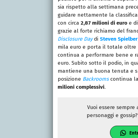
sia rispetto alla settimana prec
guidare nettamente la classific
con circa
2,87 milioni di euro
e di
grazie al forte richiamo del fran
Disclosure Day
di
Steven Spielbe
mila euro e porta il totale oltre
continua a performare bene e 
euro. Subito sotto il podio, in qu
mantiene una buona tenuta e s
posizione
Backrooms
continua la
milioni complessivi
.
Vuoi essere sempre a
personaggi e gossip? 
Ent