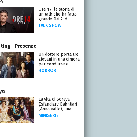
14
Ore 14, la storia di
un talk che ha fatto
grande Rai 2: d...
TALK SHOW
ting - Presenze
Un dottore porta tre
giovani in una dimora
per condurre e...
HORROR
ya
La vita di Soraya
Esfandiary Bakhtiari
(Anna Valle), una ...
MINISERIE