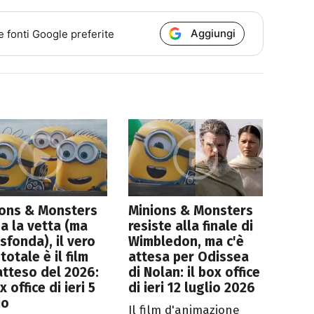
Aggiungi
e fonti Google preferite
ions & Monsters
Minions & Monsters
a la vetta (ma
resiste alla finale di
sfonda), il vero
Wimbledon, ma c'è
 totale è il film
attesa per Odissea
atteso del 2026:
di Nolan: il box office
x office di ieri 5
di ieri 12 luglio 2026
io
Il film d'animazione