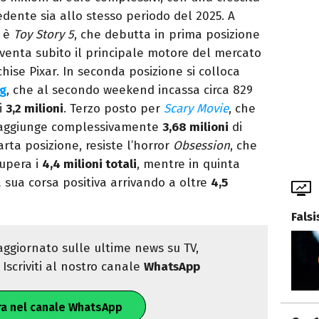
edente sia allo stesso periodo del 2025. A
a è
Toy Story 5
, che debutta in prima posizione
venta subito il principale motore del mercato
chise Pixar. In seconda posizione si colloca
rg
, che al secondo weekend incassa circa 829
 i
3,2 milioni
. Terzo posto per
Scary Movie
, che
raggiunge complessivamente
3,68 milioni
di
arta posizione, resiste l’horror
Obsession
, che
upera i
4,4 milioni totali
, mentre in quinta
 sua corsa positiva arrivando a oltre
4,5
Fals
ggiornato sulle ultime news su TV,
Iscriviti al nostro canale
WhatsApp
ra nel canale WhatsApp