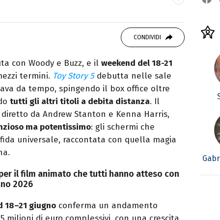
atrice di libri e serie. Scrivo di spettacoli, film
CONDIVIDI
uta con Woody e Buzz, e il
weekend del 18-21
ezzi termini.
Toy Story 5
debutta nelle sale
ava da tempo, spingendo il box office oltre
ndo
tutti gli altri titoli a debita distanza
. Il
, diretto da Andrew Stanton e Kenna Harris,
nzioso ma potentissimo
: gli schermi che
sfida universale, raccontata con quella magia
na.
Gabr
per il film animato che tutti hanno atteso con
ugno 2026
 18–21 giugno
conferma un andamento
 5 milioni di euro complessivi, con una crescita