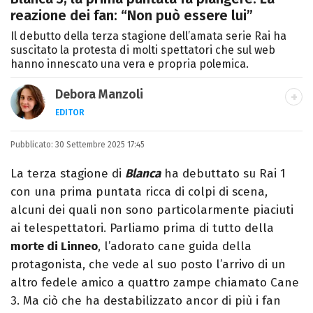
reazione dei fan: “Non può essere lui”
Il debutto della terza stagione dell’amata serie Rai ha
suscitato la protesta di molti spettatori che sul web
hanno innescato una vera e propria polemica.
Debora Manzoli
EDITOR
LINKEDIN
INSTAGRAM
FACEBOOK
SITO
Pubblicato:
Scrittrice, copywriter, editor e pubblicista
30 Settembre 2025 17:45
mantovana, laureata in Lettere, Cinema e
La terza stagione di
Blanca
ha debuttato su Rai 1
Tv. Ha due libri all’attivo e ama la scrittura
con una prima puntata ricca di colpi di scena,
alla follia.
alcuni dei quali non sono particolarmente piaciuti
ai telespettatori. Parliamo prima di tutto della
morte di Linneo
, l’adorato cane guida della
protagonista, che vede al suo posto l’arrivo di un
altro fedele amico a quattro zampe chiamato Cane
3. Ma ciò che ha destabilizzato ancor di più i fan