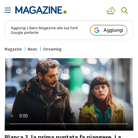
Aggiungi
Libero Magazine
alle tue fonti
Aggiungi
Google preferite
Magazine
News
Streaming
Blanca 3, la prima puntata fa piangere. La