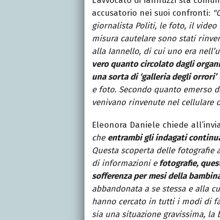
L’avvocato di Iannuzzi sta comu
accusatorio nei suoi confronti:
"
giornalista Politi, le foto, il vide
misura cautelare sono stati rinvenu
alla Iannello, di cui uno era nell’
vero quanto circolato dagli organ
una sorta di ‘galleria degli orrori’
e foto. Secondo quanto emerso dag
venivano rinvenute nel cellulare d
Eleonora Daniele chiede all’invia
che
entrambi gli indagati continua
Questa scoperta delle fotografie 
di informazioni e
fotografie, que
sofferenza per mesi della bambin
abbandonata a se stessa e alla cur
hanno cercato in tutti i modi di
sia una situazione gravissima, la 