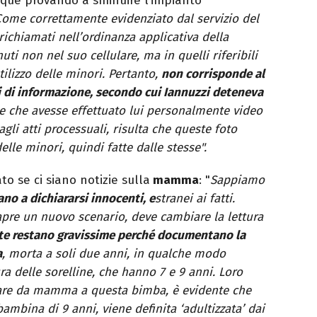
nque provando a sminuire l’impianto
Come correttamente evidenziato dal servizio del
o richiamati nell’ordinanza applicativa della
ti non nel suo cellulare, ma in quelli riferibili
utilizzo delle minori. Pertanto,
non corrisponde al
i di informazione, secondo cui Iannuzzi deteneva
e che avesse effettuato lui personalmente video
li atti processuali, risulta che queste foto
elle minori, quindi fatte dalle stesse".
to se ci siano notizie sulla
mamma
: "
Sappiamo
no a dichiararsi innocenti, e
stranei ai fatti.
apre un nuovo scenario, deve cambiare la lettura
ste restano gravissime perché documentano la
a
, morta a soli due anni, in qualche modo
a delle sorelline, che hanno 7 e 9 anni. Loro
 fare da mamma a questa bimba, è evidente che
bambina di 9 anni, viene definita ‘adultizzata’ dai