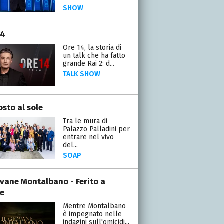
SHOW
14
Ore 14, la storia di
un talk che ha fatto
grande Rai 2: d...
TALK SHOW
osto al sole
Tra le mura di
Palazzo Palladini per
entrare nel vivo
del...
SOAP
iovane Montalbano - Ferito a
e
Mentre Montalbano
è impegnato nelle
indagini sull'omicidi...