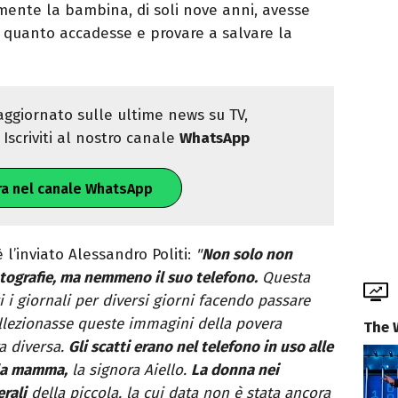
ente la bambina, di soli nove anni, avesse
e quanto accadesse e provare a salvare la
ggiornato sulle ultime news su TV,
Iscriviti al nostro canale
WhatsApp
ra nel canale WhatsApp
 l’inviato Alessandro Politi:
"
Non solo non
otografie, ma nemmeno il suo telefono.
Questa
 i giornali per diversi giorni facendo passare
lezionasse queste immagini della povera
The 
ra diversa.
Gli scatti erano nel telefono in uso alle
lla mamma,
la signora Aiello.
La donna nei
erali
della piccola, la cui data non è stata ancora