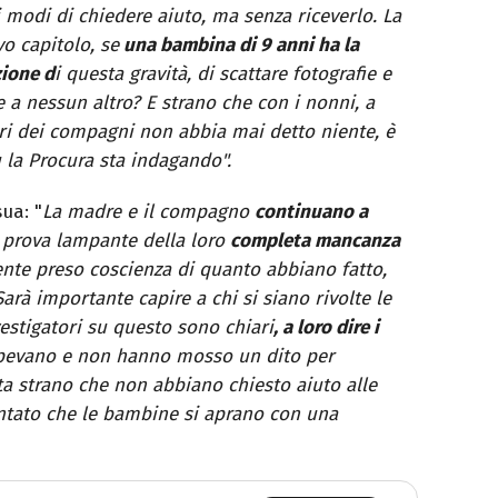
i i modi di chiedere aiuto, ma senza riceverlo. La
o capitolo, se
una bambina di 9 anni ha la
zione d
i questa gravità, di scattare fotografie e
 a nessun altro? E strano che con i nonni, a
tori dei compagni non abbia mai detto niente, è
 la Procura sta indagando".
ua: "
La madre e il compagno
continuano a
 prova lampante della loro
completa mancanza
te preso coscienza di quanto abbiano fatto,
arà importante capire a chi si siano rivolte le
vestigatori su questo sono chiari
, a loro dire i
apevano e non hanno mosso un dito per
a strano che non abbiano chiesto aiuto alle
ntato che le bambine si aprano con una