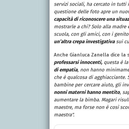
servizi sociali, ha cercato in tutt
questione delle foto apre un nuov
capacità di riconoscere una situa
mostrarle a chi? Solo alla madre e
scuola, con gli amici, con i geni
un’altra crepa investigativa
sui cu
Anche Gianluca Zanella dice la s
professarsi innocenti,
questa è la
di empatia
, non hanno minimamen
che è qualcosa di agghiacciante. S
bambine per cercare aiuto, gli in
nonni materni hanno mentito
, s
aumentare la bimba. Magari risult
maestre, ma forse non è così sco
maestra".