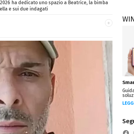
 2026 ha dedicato uno spazio a Beatrice, la bimba
ella e sui due indagati
WI
 Media, amo il giornalismo, il calcio, la TV e la
 le ultime tendenze.
Smar
Guida
soluz
LEGG
Segu