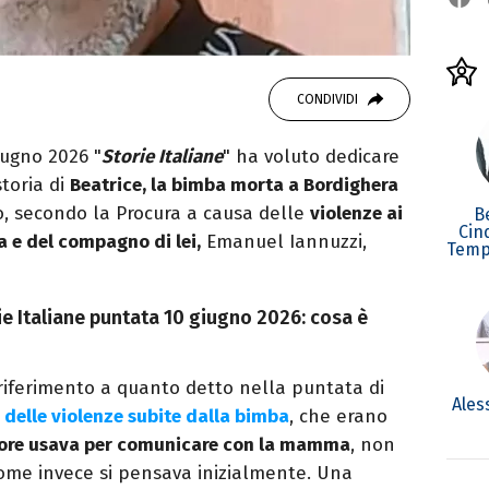
CONDIVIDI
iugno 2026 "
Storie Italiane
" ha voluto dedicare
storia di
Beatrice, la bimba morta a Bordighera
o, secondo la Procura a causa delle
violenze ai
B
Cin
 e del compagno di lei,
Emanuel Iannuzzi,
Temp
e Italiane puntata 10 giugno 2026: cosa è
iferimento a quanto detto nella puntata di
Ales
delle violenze subite dalla bimba
, che erano
ggiore usava per comunicare con la mamma
, non
come invece si pensava inizialmente. Una