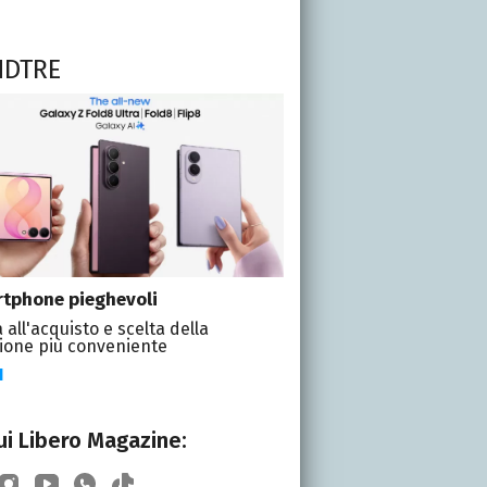
NDTRE
tphone pieghevoli
 all'acquisto e scelta della
ione più conveniente
I
i Libero Magazine: