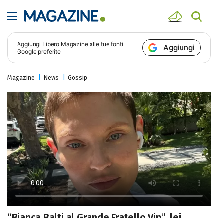
Aggiungi
Libero Magazine
alle tue fonti
Aggiungi
Google preferite
Magazine
News
Gossip
“Bianca Balti al Grande Fratello Vip”, lei