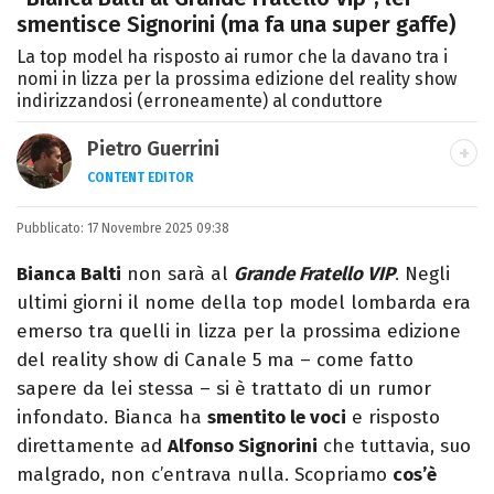
smentisce Signorini (ma fa una super gaffe)
La top model ha risposto ai rumor che la davano tra i
nomi in lizza per la prossima edizione del reality show
indirizzandosi (erroneamente) al conduttore
Pietro Guerrini
CONTENT EDITOR
Laurea in Lettere, smania di viaggi e
Pubblicato:
17 Novembre 2025 09:38
passione per i cartoni (della pizza e della
Pixar).
Bianca Balti
non sarà al
Grande Fratello VIP
. Negli
ultimi giorni il nome della top model lombarda era
emerso tra quelli in lizza per la prossima edizione
del reality show di Canale 5 ma – come fatto
sapere da lei stessa – si è trattato di un rumor
infondato. Bianca ha
smentito le voci
e risposto
direttamente ad
Alfonso Signorini
che tuttavia, suo
malgrado, non c’entrava nulla. Scopriamo
cos’è