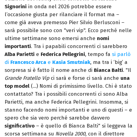
Signorini
in onda nel 2026 potrebbe essere
l’occasione giusta per rilanciare il format ma –
come già aveva premesso Pier Silvio Berlusconi –
sarà possibile sono con "veri vip". Ecco perché nelle
ultime settimane sono emersi anche
nomi
importanti
. Tra i papabili concorrenti ci sarebbero
Alba Parietti
e
Federica Pellegrini
, tempo fa
si parlò
di
Francesco Arca
e
Kasia Smutniak
, ma tra i ‘big’ a
sorpresa si è fatto il nome anche di
Bianca Balti
. "Il
Grande Fratello Vip
ci sarà e forse ci sarà anche
una
top model
(…) Nomi di primissimo livello. Chi è stato
contattato? Tra i possibili concorrenti ci sono Alba
Parietti, ma anche Federica Pellegrini. Insomma, si
stanno facendo nomi importanti e uno di questi – e
spero che sia vero perché sarebbe davvero
significativo
– è quello di Bianca Balti" si leggeva la
scorsa settimana su
Novella 2000
, con il direttore