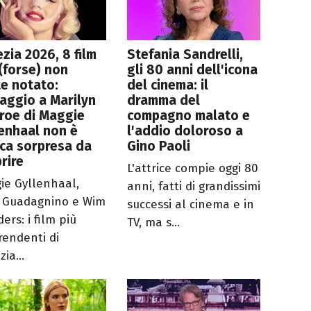
zia 2026, 8 film
Stefania Sandrelli,
(forse) non
gli 80 anni dell'icona
e notato:
del cinema: il
aggio a Marilyn
dramma del
roe di Maggie
compagno malato e
enhaal non è
l'addio doloroso a
ica sorpresa da
Gino Paoli
rire
L'attrice compie oggi 80
ie Gyllenhaal,
anni, fatti di grandissimi
 Guadagnino e Wim
successi al cinema e in
ers: i film più
TV, ma s...
rendenti di
ia...