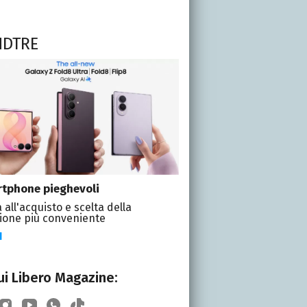
NDTRE
tphone pieghevoli
 all'acquisto e scelta della
ione più conveniente
I
i Libero Magazine: