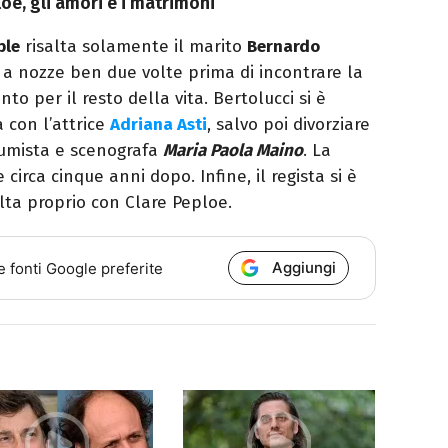
oe, gli amori e i matrimoni
ple
risalta solamente il marito
Bernardo
to a nozze ben due volte prima di incontrare la
to per il resto della vita. Bertolucci si è
 con l’attrice
Adriana Asti
, salvo poi divorziare
tumista e scenografa
Maria Paola Maino
. La
circa cinque anni dopo. Infine, il regista si è
lta proprio con Clare Peploe.
Aggiungi
e fonti Google preferite