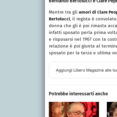
Bernardo Bertolucci e Clare Pepl
Mentre tra gli
amori di Clare Peo
Bertolucci
, il regista è convola
donna che gli è poi rimasta accan
infatti sposato perla prima volta
e risposarsi nel 1967 con la cos
relazione è poi giunta al termine 
sposato per la terza e ultima vo
Aggiungi
Libero Magazine
alle tu
Potrebbe interessarti anche