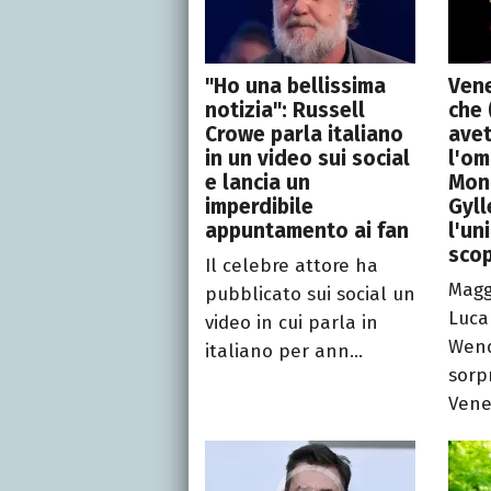
"Ho una bellissima
Vene
notizia": Russell
che 
Crowe parla italiano
avet
in un video sui social
l'om
e lancia un
Mon
imperdibile
Gyll
appuntamento ai fan
l'un
scop
Il celebre attore ha
Magg
pubblicato sui social un
Luca
video in cui parla in
Wend
italiano per ann...
sorp
Venez