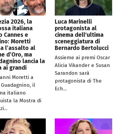
zia 2026, la
Luca Marinelli
ossa italiana
protagonista al
o Cannes e
cinema dell'ultima
ino: Moretti
sceneggiatura di
a l’assalto al
Bernardo Bertolucci
ne d’Oro, ma
Assieme ai premi Oscar
agnino lancia la
Alicia Vikander e Susan
a ai grandi
Sarandon sarà
anni Moretti a
protagonista di The
 Guadagnino, il
Ech...
ma italiano
uista la Mostra di
i...