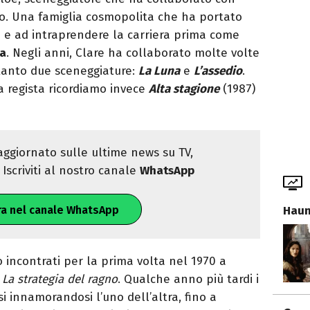
so. Una famiglia cosmopolita che ha portato
 e ad intraprendere la carriera prima come
ta
. Negli anni, Clare ha collaborato molte volte
ltanto due sceneggiature:
La Luna
e
L’assedio
.
da regista ricordiamo invece
Alta stagione
(1987)
ggiornato sulle ultime news su TV,
Iscriviti al nostro canale
WhatsApp
Haun
ra nel canale WhatsApp
o incontrati per la prima volta nel 1970 a
i
La strategia del ragno
. Qualche anno più tardi i
i innamorandosi l’uno dell’altra, fino a