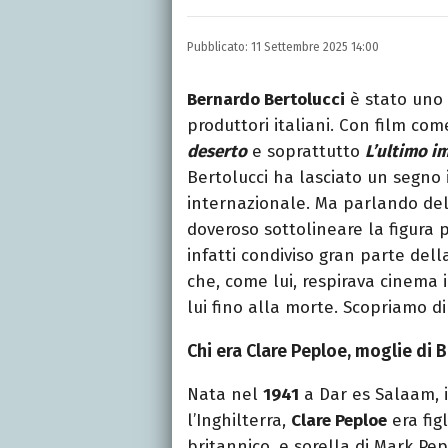
LINKEDIN
INSTAGRAM
FACEB
Scrittrice, copywriter, e
Pubblicato:
11 Settembre 2025 14:00
Lettere, Cinema e Tv. Ha 
follia.
Bernardo Bertolucci
è stato uno d
produttori italiani. Con film co
deserto
e soprattutto
L’ultimo i
Bertolucci ha lasciato un segno 
internazionale. Ma parlando dell
doveroso sottolineare la figura 
infatti condiviso gran parte dell
che, come lui, respirava cinema 
lui fino alla morte. Scopriamo di 
Chi era Clare Peploe, moglie di 
Nata nel
1941
a Dar es Salaam, 
l’Inghilterra,
Clare Peploe
era fig
britannico, e sorella di Mark Pe