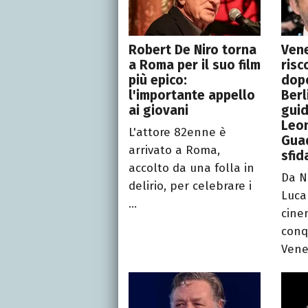
Robert De Niro torna
Vene
a Roma per il suo film
risc
più epico:
dop
l'importante appello
Berl
ai giovani
guid
Leo
L'attore 82enne è
Guad
arrivato a Roma,
sfid
accolto da una folla in
Da N
delirio, per celebrare i
Luca
...
cine
conq
Venez