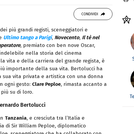
OOK
SITO
ditor e pubblicista mantovana, laureata in
CONDIVIDI
due libri all’attivo e ama la scrittura alla
ei più grandi registi, sceneggiatori e
me
Ultimo tango a Parigi
,
Novecento
,
Il tè nel
mperatore
, premiato con ben nove Oscar,
indelebile nella storia del cinema
a vita e della carriera del grande regista, è
più importante della sua vita. Bertolucci ha
a sua vita privata e artistica con una donna
in ogni gesto:
Clare Peploe
, rimasta accanto a
più su di loro.
T
Bernardo Bertolucci
in
Tanzania
, e cresciuta tra l’Italia e
lia di Sir William Peploe, diplomatico
ploe, sceneggiatore che ha collaborato con