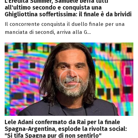
L'Eredità Summer, Samuele beffa tutti
all'ultimo secondo e conquista una
Ghigliottina soffertissima: il finale è da brividi
Il concorrente conquista il duello finale per una
manciata di secondi, arriva alla G...
Lele Adani confermato da Rai per la finale
Spagna-Argentina, esplode la rivolta social:
"Si tifa Spagna pur di non sentirlo"