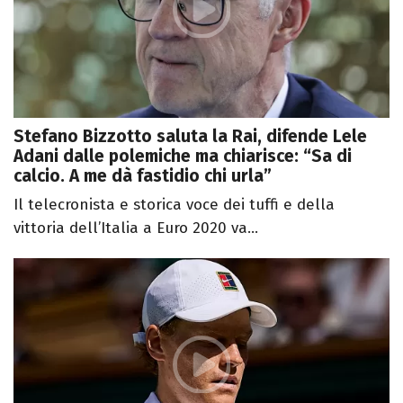
Stefano Bizzotto saluta la Rai, difende Lele
Adani dalle polemiche ma chiarisce: “Sa di
calcio. A me dà fastidio chi urla”
Il telecronista e storica voce dei tuffi e della
vittoria dell’Italia a Euro 2020 va...