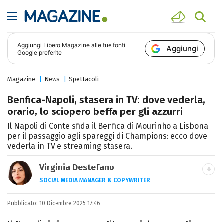
Aggiungi
Libero Magazine
alle tue fonti
Aggiungi
Google preferite
Magazine
News
Spettacoli
Benfica-Napoli, stasera in TV: dove vederla,
orario, lo sciopero beffa per gli azzurri
Il Napoli di Conte sfida il Benfica di Mourinho a Lisbona
per il passaggio agli spareggi di Champions: ecco dove
vederla in TV e streaming stasera.
Virginia Destefano
SOCIAL MEDIA MANAGER & COPYWRITER
Una passione smisurata per le serie TV.
Pubblicato:
10 Dicembre 2025 17:46
Laurea in Cinema, Televisione e New Media,
videomaking e scrittura sono il mio