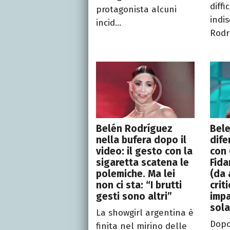
diffi
protagonista alcuni
indis
incid...
Rodr
Belén Rodríguez
Bel
nella bufera dopo il
dife
video: il gesto con la
con
sigaretta scatena le
Fida
polemiche. Ma lei
(da 
non ci sta: “I brutti
crit
gesti sono altri”
impa
sola
La showgirl argentina è
Dopo
finita nel mirino delle