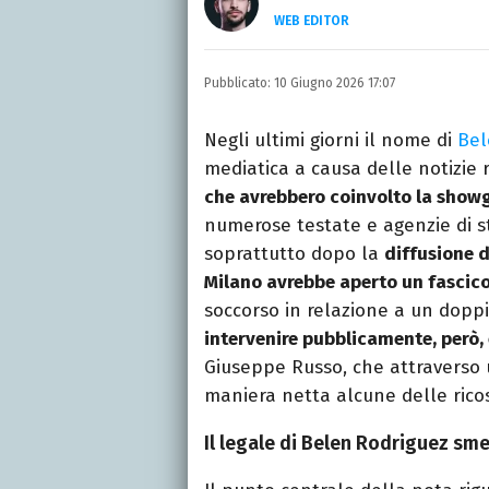
WEB EDITOR
LINKEDIN
Si avvicina all'editoria 
Pubblicato:
10 Giugno 2026 17:07
specializza poi in Comun
presso La Sapienza, col
Negli ultimi giorni il nome di
Bel
mediatica a causa delle notizie 
che avrebbero coinvolto la showg
numerose testate e agenzie di s
soprattutto dopo la
diffusione d
Milano avrebbe aperto un fascico
soccorso in relazione a un dopp
intervenire pubblicamente, però, 
Giuseppe Russo, che attraverso 
maniera netta alcune delle ricos
Il legale di Belen Rodriguez sm