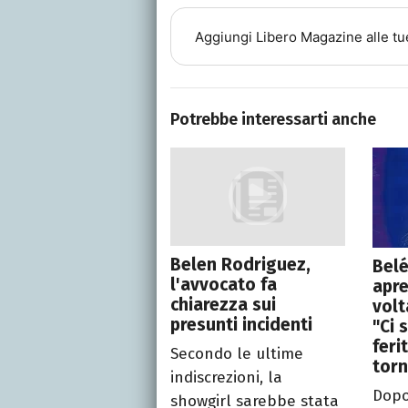
Aggiungi
Libero Magazine
alle tu
Potrebbe interessarti anche
Belen Rodriguez,
Belé
l'avvocato fa
apre
chiarezza sui
volt
presunti incidenti
"Ci 
feri
Secondo le ultime
tor
indiscrezioni, la
Dopo
showgirl sarebbe stata