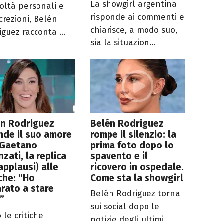
La showgirl argentina
coltà personali e
risponde ai commenti e
crezioni, Belén
chiarisce, a modo suo,
iguez racconta ...
sia la situazion...
en Rodriguez
Belén Rodriguez
nde il suo amore
rompe il silenzio: la
 Gaetano
prima foto dopo lo
nzati, la replica
spavento e il
applausi) alle
ricovero in ospedale.
iche: “Ho
Come sta la showgirl
rato a stare
Belén Rodriguez torna
”
sui social dopo le
 le critiche
notizie degli ultimi