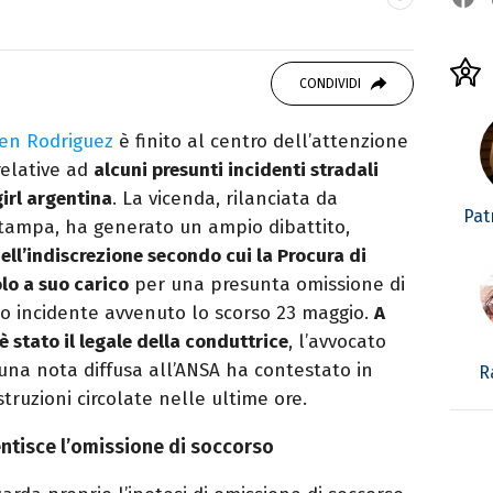
studiando all'IED come Fashion Editor. Si
CONDIVIDI
icazione digitale, Giornalismo e Nuovi media
laborando con alcune testate ed uffici stampa.
en Rodriguez
è finito al centro dell’attenzione
relative ad
alcuni presunti incidenti stradali
irl argentina
. La vicenda, rilanciata da
Patr
tampa, ha generato un ampio dibattito,
ell’indiscrezione secondo cui la Procura di
lo a suo carico
per una presunta omissione di
io incidente avvenuto lo scorso 23 maggio.
A
è stato il legale della conduttrice
, l’avvocato
una nota diffusa all’ANSA ha contestato in
R
truzioni circolate nelle ultime ore.
entisce l’omissione di soccorso