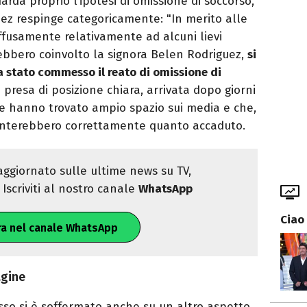
arda proprio l’ipotesi di omissione di soccorso,
uez respinge categoricamente: "In merito alle
ffusamente relativamente ad alcuni lievi
rebbero coinvolto la signora Belen Rodriguez,
si
a stato commesso il reato di omissione di
a presa di posizione chiara, arrivata dopo giorni
 che hanno trovato ampio spazio sui media e che,
enterebbero correttamente quanto accaduto.
ggiornato sulle ultime news su TV,
Iscriviti al nostro canale
WhatsApp
Ciao
ra nel canale WhatsApp
agine
sso si è soffermato anche su un altro aspetto