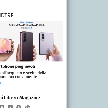
NDTRE
tphone pieghevoli
 all'acquisto e scelta della
ione più conveniente
I
i Libero Magazine: