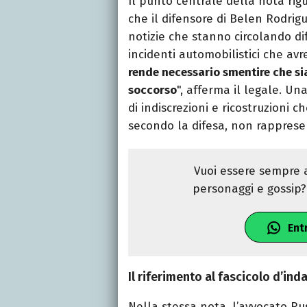
Il punto centrale della nota rigu
che il difensore di Belen Rodrig
notizie che stanno circolando di
incidenti automobilistici che av
rende necessario smentire che si
soccorso
", afferma il legale. Un
di indiscrezioni e ricostruzioni
secondo la difesa, non rappres
Vuoi essere sempre a
personaggi e gossip? 
Ent
Il riferimento al fascicolo d’ind
Nella stessa nota, l’avvocato Ru