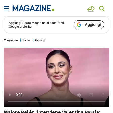
Aggiungi
Libero Magazine
alle tue fonti
Aggiungi
Google preferite
Magazine
News
Gossip
Malore Belén, interviene Valentina Persia: