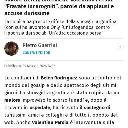
“Eravate incarogniti”, parole da applausi e
accuse durissime
La comica ha preso le difese della showgirl argentina
(con cui ha lavorato a Only Fun) sfogandosi contro
l’ipocrisia dei social: “Un'altra occasione persa”
Pietro Guerrini
CONTENT EDITOR
Laurea in Lettere, smania di viaggi e
Pubblicato:
29 Maggio 2026 14:32
passione per i cartoni (della pizza e della
Pixar).
Le condizioni di
Belén Rodríguez
sono al centro del
mondo del gossip e dello spettacolo degli ultimi
giorni. La showgirl argentina è stata colpita da un
malore
improvviso lo scorso lunedì e, dopo il
ricovero in
ospedale
, ha ricevuto il
sostegno
di
tantissimi amici e colleghi e di tutto il popolo del
web. Anche
Valentina
Persia
è intervenuta sulla