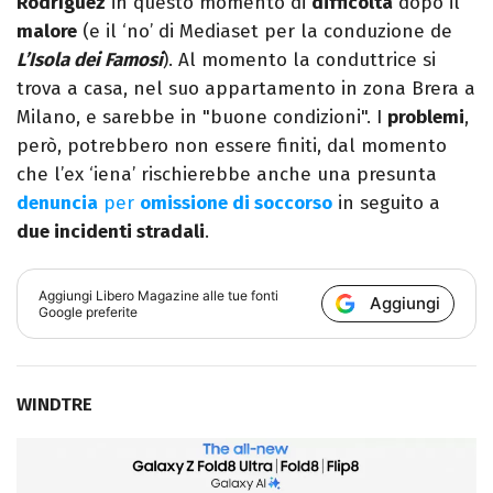
Rodríguez
in questo momento di
difficoltà
dopo il
malore
(e il ‘no’ di Mediaset per la conduzione de
L’Isola dei Famosi
). Al momento la conduttrice si
trova a casa, nel suo appartamento in zona Brera a
Milano, e sarebbe in "buone condizioni". I
problemi
,
però, potrebbero non essere finiti, dal momento
che l’ex ‘iena’ rischierebbe anche una presunta
denuncia
per
omissione di soccorso
in seguito a
due incidenti stradali
.
Aggiungi
Libero Magazine
alle tue fonti
Aggiungi
Google preferite
WINDTRE