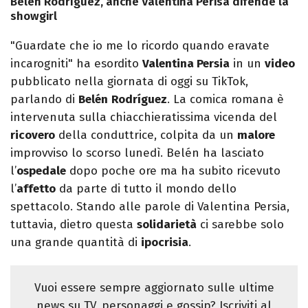
Belén Rodríguez, anche Valentina Perisa difende la
showgirl
"Guardate che io me lo ricordo quando eravate
incarogniti" ha esordito
Valentina Persia
in un
video
pubblicato nella giornata di oggi su TikTok,
parlando di
Belén
Rodríguez
. La comica romana è
intervenuta sulla chiacchieratissima vicenda del
ricovero
della conduttrice, colpita da un
malore
improvviso lo scorso lunedì. Belén ha lasciato
l’
ospedale
dopo poche ore ma ha subito ricevuto
l’
affetto
da parte di tutto il mondo dello
spettacolo. Stando alle parole di Valentina Persia,
tuttavia, dietro questa
solidarietà
ci sarebbe solo
una grande quantità di
ipocrisia
.
Vuoi essere sempre aggiornato sulle ultime
news su TV, personaggi e gossip? Iscriviti al