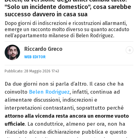
"Solo un incidente domestico", cosa sarebbe
successo davvero in casa sua
Dopo giorni di indiscrezioni e ricostruzioni allarmanti,
emerge un racconto molto diverso su quanto accaduto
nell’appartamento milanese di Belen Rodriguez.
Riccardo Greco
WEB EDITOR
LINKEDIN
Pubblicato:
Si avvicina all'editoria studiando all'IED
28 Maggio 2026 17:43
come Fashion Editor. Si specializza poi in
Da due giorni non si parla d’altro. Il caso che ha
Comunicazione digitale, Giornalismo e
coinvolto
Belen Rodriguez
, infatti, continua ad
Nuovi media presso La Sapienza,
alimentare discussioni, indiscrezioni e
collaborando con alcune testate ed uffici
interpretazioni contrastanti, soprattutto perché
stampa.
attorno alla vicenda resta ancora un enorme vuoto
ufficiale
. La conduttrice, almeno per ora, non ha
rilasciato alcuna dichiarazione pubblica e questo