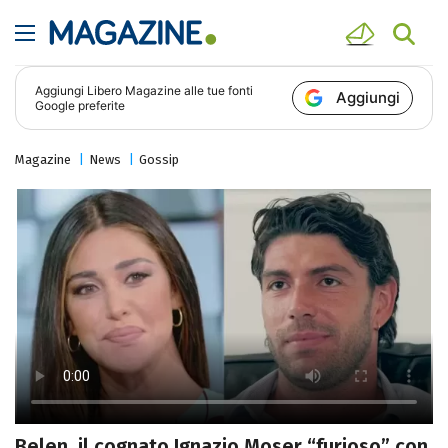
Aggiungi
Libero Magazine
alle tue fonti
Aggiungi
Google preferite
Magazine
News
Gossip
Belen, il cognato Ignazio Moser “furioso” con