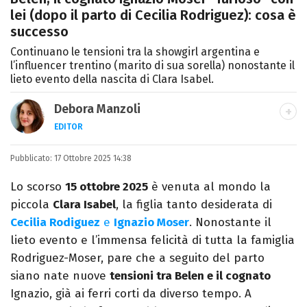
lei (dopo il parto di Cecilia Rodriguez): cosa è
successo
Continuano le tensioni tra la showgirl argentina e
l’influencer trentino (marito di sua sorella) nonostante il
lieto evento della nascita di Clara Isabel.
Debora Manzoli
EDITOR
LINKEDIN
INSTAGRAM
FACEBOOK
SITO
Pubblicato:
Scrittrice, copywriter, editor e pubblicista
17 Ottobre 2025 14:38
mantovana, laureata in Lettere, Cinema e
Lo scorso
15 ottobre 2025
è venuta al mondo la
Tv. Ha due libri all’attivo e ama la scrittura
piccola
Clara Isabel
, la figlia tanto desiderata di
alla follia.
Cecilia Rodiguez
e
Ignazio Moser
. Nonostante il
lieto evento e l’immensa felicità di tutta la famiglia
Rodriguez-Moser, pare che a seguito del parto
siano nate nuove
tensioni tra Belen e il cognato
Ignazio, già ai ferri corti da diverso tempo. A