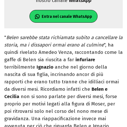
nostro canale
WhatsApp
Entra nel canale WhatsApp
"
Belen sarebbe stata richiamata subito a cancellare la
storia, ma i dissapori ormai erano al culmine
", ha
quindi rivelato Amedeo Venza, raccontando come la
gaffe di Belen sia riuscita a far
infuriare
terribilmente
Ignazio
anche nel giorno della
nascita di sua figlia, incrinando ancor di più
rapporti che erano tutto tranne che idilliaci ormai
da diversi mesi. Ricordiamo infatti che
Belen e
Cecilia
non si sono parlate per diversi mesi, forse
proprio per motivi legati alla figura di Moser, per
poi ritrovarsi solo nel corso del nono mese di
gravidanza. Una riappacificazione invece mai
avvenuta per ciò che riguarda Belen e Ignazio.