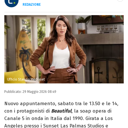
REDAZIONE
E-MAIL
INSTAGRAM
FACEBOOK
Libero Magazine è il canale del portale
Libero.it dedicato al mondo della
televisione, dello spettacolo e del gossip.
Ufficio Stampa Mediaset
Pubblicato:
29 Maggio 2026 08:49
Nuovo appuntamento, sabato tra le 13.50 e le 14,
con i protagonisti di
Beautiful
, la soap opera di
Canale 5 in onda in Italia dal 1990. Girata a Los
Angeles presso i Sunset Las Palmas Studios e