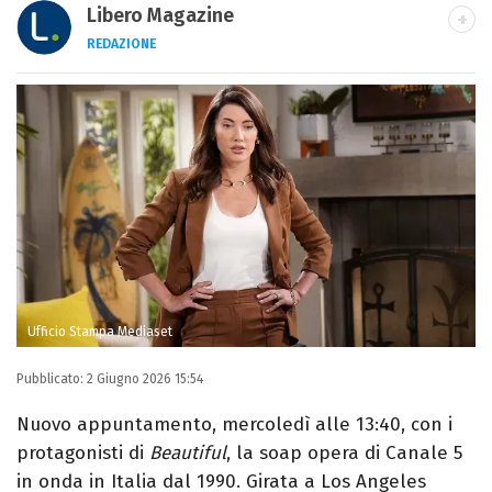
Libero Magazine
REDAZIONE
E-MAIL
INSTAGRAM
FACEBOOK
Libero Magazine è il canale del portale
Libero.it dedicato al mondo della
televisione, dello spettacolo e del gossip.
Ufficio Stampa Mediaset
Pubblicato:
2 Giugno 2026 15:54
Nuovo appuntamento, mercoledì alle 13:40, con i
protagonisti di
Beautiful
, la soap opera di Canale 5
in onda in Italia dal 1990. Girata a Los Angeles