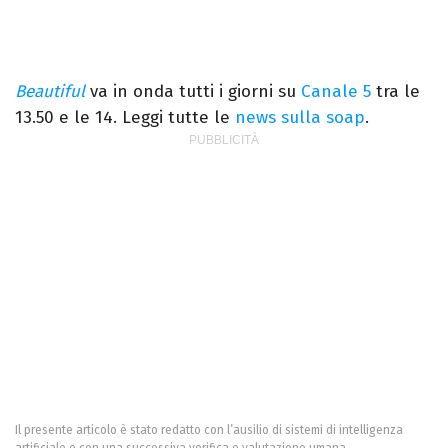
Beautiful
va in onda tutti i giorni su
Canale 5
tra le
13.50 e le 14. Leggi tutte le
news sulla soap
.
Il presente articolo è stato redatto con l’ausilio di sistemi di intelligenza
artificiale e con una successiva verifica e valutazione umana.