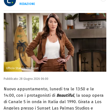
REDAZIONE
E-MAIL
INSTAGRAM
FACEBOOK
Libero Magazine è il canale del portale
Libero.it dedicato al mondo della
televisione, dello spettacolo e del gossip.
Ufficio Stampa Mediaset
Pubblicato:
28 Giugno 2026 06:00
Nuovo appuntamento, lunedì tra le 13:50 e le
14:00, con i protagonisti di
Beautiful
, la soap opera
di Canale 5 in onda in Italia dal 1990. Girata a Los
Angeles presso i Sunset Las Palmas Studios e