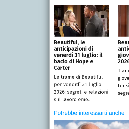
Beautiful, le
Beau
anticipazioni di
anti
venerdì 31 luglio: il
giov
bacio di Hope e
2026
Carter
Tram
Le trame di Beautiful
giov
per venerdì 31 luglio
tensi
2026: segreti e relazioni
segre
sul lavoro eme...