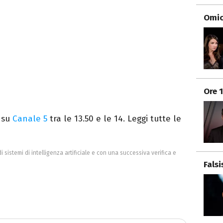
Omici
Ore 
i su
Canale 5
tra le 13.50 e le 14. Leggi tutte le
di sistemi di intelligenza artificiale e con una successiva verifica e
Fals