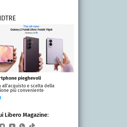
NDTRE
tphone pieghevoli
 all'acquisto e scelta della
ione più conveniente
I
i Libero Magazine: