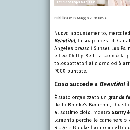
Ufficio Stampa Mediaset
Pubblicato:
19 Maggio 2026 08:24
Nuovo appuntamento, mercoledì tr
Beautiful
, la soap opera di Canal
Angeles presso i Sunset Las Palm
e Lee Phillip Bell, la serie è la
telespettatori al giorno ed è ar
9000 puntate.
Cosa succede a
Beautiful
i
È stato organizzato un
grande f
della Brooke’s Bedroom, che st
al settimo cielo, mentre
Steffy è
lamenta perché le cameriere si a
Ridge e Brooke hanno un altro ob