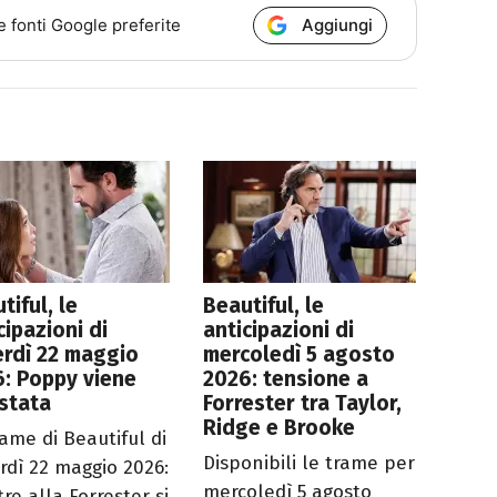
Aggiungi
e fonti Google preferite
tiful, le
Beautiful, le
cipazioni di
anticipazioni di
rdì 22 maggio
mercoledì 5 agosto
: Poppy viene
2026: tensione a
stata
Forrester tra Taylor,
Ridge e Brooke
rame di Beautiful di
Disponibili le trame per
rdì 22 maggio 2026:
mercoledì 5 agosto
re alla Forrester si