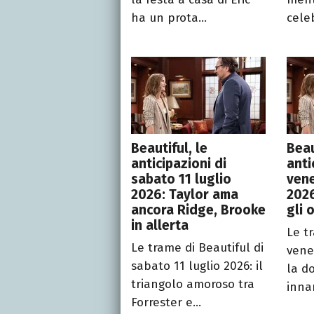
ha un prota...
celeb
Beautiful, le
Beau
anticipazioni di
anti
sabato 11 luglio
vene
2026: Taylor ama
2026
ancora Ridge, Brooke
gli 
in allerta
Le t
Le trame di Beautiful di
vene
sabato 11 luglio 2026: il
la d
triangolo amoroso tra
inna
Forrester e...