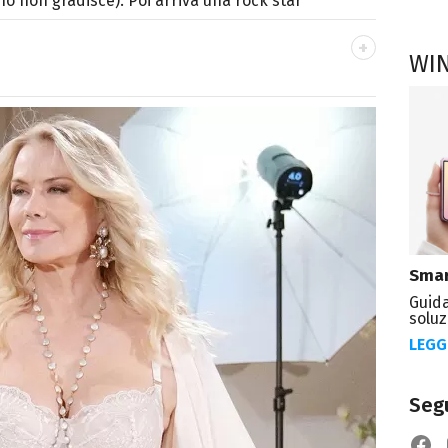
o non gradisce). Poi arriva una rock star
WI
OK
ale del portale Libero.it dedicato al mondo
spettacolo e del gossip.
Smar
Guida
soluz
LEGG
Segu