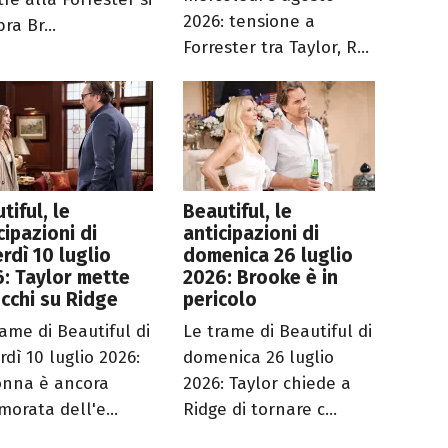
2026: tensione a
ra Br...
Forrester tra Taylor, R...
tiful, le
Beautiful, le
cipazioni di
anticipazioni di
rdì 10 luglio
domenica 26 luglio
: Taylor mette
2026: Brooke è in
occhi su Ridge
pericolo
rame di Beautiful di
Le trame di Beautiful di
rdì 10 luglio 2026:
domenica 26 luglio
onna è ancora
2026: Taylor chiede a
morata dell'e...
Ridge di tornare c...