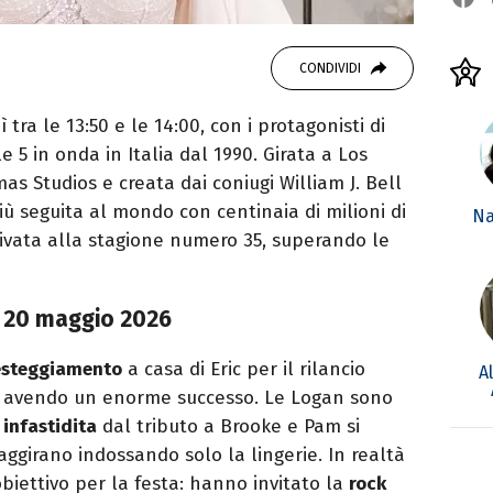
CONDIVIDI
a le 13:50 e le 14:00, con i protagonisti di
e 5 in onda in Italia dal 1990. Girata a Los
as Studios e creata dai coniugi William J. Bell
 più seguita al mondo con centinaia di milioni di
Na
rivata alla stagione numero 35, superando le
l 20 maggio 2026
esteggiamento
a casa di Eric per il rilancio
A
a avendo un enorme successo. Le Logan sono
 infastidita
dal tributo a Brooke e Pam si
ggirano indossando solo la lingerie. In realtà
iettivo per la festa: hanno invitato la
rock