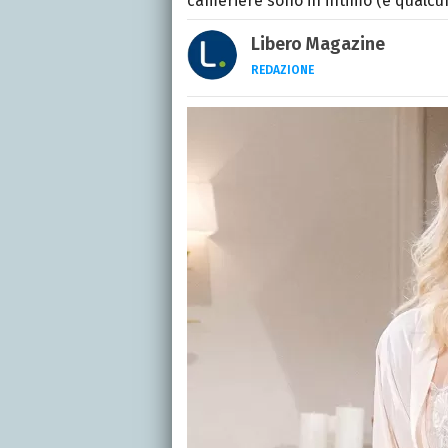
cameriere sono in intimo (e qualcun
Libero Magazine
REDAZIONE
E-MAIL
INSTAGRAM
FACEBO
Libero Magazine è il can
della televisione, dello 