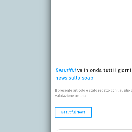
Beautiful
va in onda tutti i giorn
news sulla soap
.
Il presente articolo è stato redatto con l’ausilio 
valutazione umana.
Beautiful News