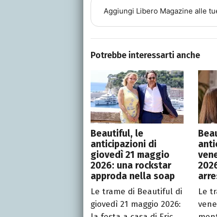
Aggiungi
Libero Magazine
alle tu
Potrebbe interessarti anche
Beautiful, le
Beau
anticipazioni di
anti
giovedì 21 maggio
vene
2026: una rockstar
2026
approda nella soap
arre
Le trame di Beautiful di
Le t
giovedì 21 maggio 2026:
vene
la festa a casa di Eric
ment