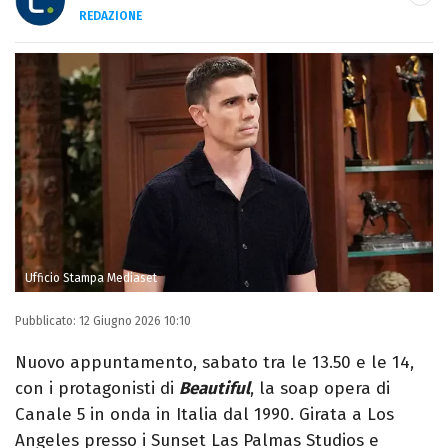
REDAZIONE
E-MAIL
INSTAGRAM
FACEBOOK
Libero Magazine è il canale del portale
Libero.it dedicato al mondo della
televisione, dello spettacolo e del gossip.
Ufficio Stampa Mediaset
Pubblicato:
12 Giugno 2026 10:10
Nuovo appuntamento, sabato tra le 13.50 e le 14,
con i protagonisti di
Beautiful
, la soap opera di
Canale 5 in onda in Italia dal 1990. Girata a Los
Angeles presso i Sunset Las Palmas Studios e