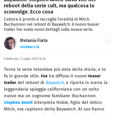
reboot della serie cult, ma qualcosa lo
sconvolge. Ecco cosa
L'attore è pronto a raccoglie l'eredità di Mitch
Buchannon nel reboot di Baywatch: il nuovo teaser
trailer Fox svela nuovi dettagli sulla nuova serie.
Melania Fiata
GIORNALISTA
Laureata in Lettere, divoratrice di libri e
Pubblicato:
2 Luglio 2026 10:45
serie. Scrivo di spettacoli, film e TV.
Torna la serie televisiva più vista della storia, e lo
fa in grande stile.
Fox
ha diffuso il nuovo
teaser
trailer
del reboot di
Baywatch
, e riporta in scena la
leggendaria spiaggia californiana con un volto
nuovo ma un cognome familiare: Buchannon.
Stephen Amell
interpreta Hobie, figlio del mitico
Mitch, ora capitano della Baywatch. Al suo fianco