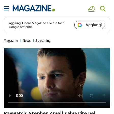
Aggiungi
Libero Magazine
alle tue fonti
Aggiungi
Google preferite
Magazine
News
Streaming
Baywatch: Stephen Amell salva vite nel