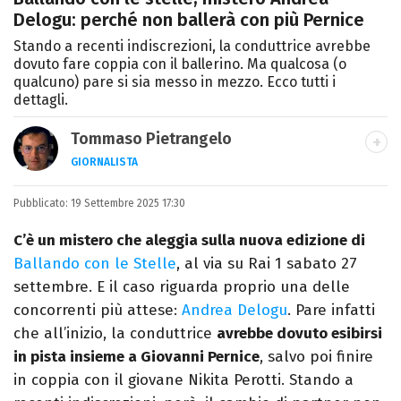
Delogu: perché non ballerà con più Pernice
Stando a recenti indiscrezioni, la conduttrice avrebbe
dovuto fare coppia con il ballerino. Ma qualcosa (o
qualcuno) pare si sia messo in mezzo. Ecco tutti i
dettagli.
Tommaso Pietrangelo
GIORNALISTA
Autore, giornalista, cantautore. Laureato in
Pubblicato:
19 Settembre 2025 17:30
Letterature Straniere, è appassionato di
cinema, poesia e Shakespeare. Scrive
C’è un mistero che aleggia sulla nuova edizione di
canzoni e ama i gatti.
Ballando con le Stelle
, al via su Rai 1 sabato 27
settembre. E il caso riguarda proprio una delle
concorrenti più attese:
Andrea Delogu
. Pare infatti
che all’inizio, la conduttrice
avrebbe dovuto esibirsi
in pista insieme a Giovanni Pernice
, salvo poi finire
in coppia con il giovane Nikita Perotti. Stando a