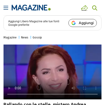
Aggiungi
Libero Magazine
alle tue fonti
Aggiungi
Google preferite
Magazine
News
Gossip
Ballando con le stelle, mistero Andrea