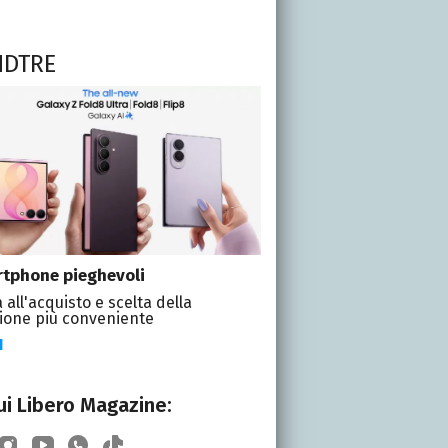
NDTRE
tphone pieghevoli
 all'acquisto e scelta della
ione più conveniente
I
i Libero Magazine: