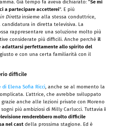
ramma. Già tempo fa aveva dichiarato: "
Se mi
cci a partecipare accetterei
". E più
in Diretta
insieme alla stessa conduttrice,
candidatura in diretta televisiva. La
ossa rappresentare una soluzione molto più
tive considerate più difficili. Anche perché
il
 adattarsi perfettamente allo spirito del
l giusto e con una certa familiarità con il
rio difficile
 di
Elena Sofia Ricci
, anche se al momento la
omplicata. L’attrice, che avrebbe sviluppato
 grazie anche alle lezioni private con Moreno
sogni più ambiziosi di Milly Carlucci. Tuttavia
i
levisione renderebbero molto difficile
a nel cast
della prossima stagione. Ed è