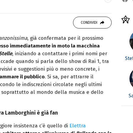
studiando all'IED come Fashion Editor. Si
CONDIVIDI
icazione digitale, Giornalismo e Nuovi media
laborando con alcune testate ed uffici stampa.
anzonissima
, già confermata per il prossimo
esso immediatamente in moto la macchina
Stelle
, iniziando a contattare i primi nomi per
Ste
accade quando si parla dello show di Rai 1, tra
evisivi e suggestioni più o meno concrete, i
iammare il pubblico
. Si sa, per attrarre il
condo le indiscrezioni circolate negli ultimi
o soprattutto al mondo della musica e dello
S
tra Lamborghini è già fan
giore insistenza c’è quello di
Elettra