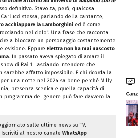
 orbitare attorno all’universo di
Ballando con le
so definitivo. Stavolta, però, qualcosa
 Carlucci stessa, parlando della cantante,
o acchiappare la Lamborghini
ed è come
recciando nel cielo". Una frase che racconta
scire a bloccare un personaggio costantemente
televisione. Eppure
Elettra non ha mai nascosto
amma
. In passato aveva spiegato di amare il
o show di Rai 1, lasciando intendere che
sarebbe affatto impossibile. E chi ricorda la
 per una notte nel 2024 sa bene perché Milly
ronia, presenza scenica e quella capacità di
Canz
 un programma del genere può fare davvero la
ggiornato sulle ultime news su TV,
Iscriviti al nostro canale
WhatsApp