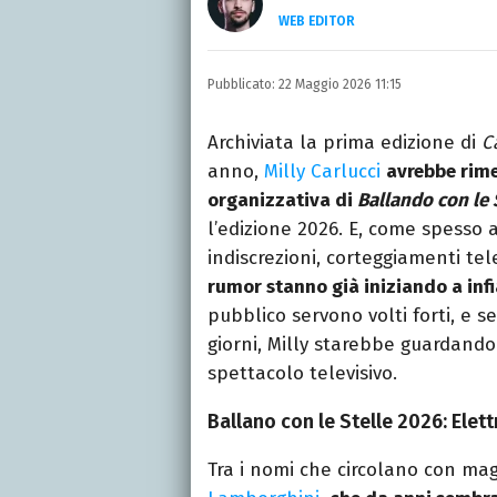
WEB EDITOR
LINKEDIN
Si avvicina all'editoria 
Pubblicato:
22 Maggio 2026 11:15
specializza poi in Comun
presso La Sapienza, col
Archiviata la prima edizione di
C
anno,
Milly Carlucci
avrebbe rim
organizzativa di
Ballando con le 
l’edizione 2026. E, come spesso 
indiscrezioni, corteggiamenti tel
rumor stanno già iniziando a inf
pubblico servono volti forti, e se
giorni, Milly starebbe guardand
spettacolo televisivo.
Ballano con le Stelle 2026: Elet
Tra i nomi che circolano con mag