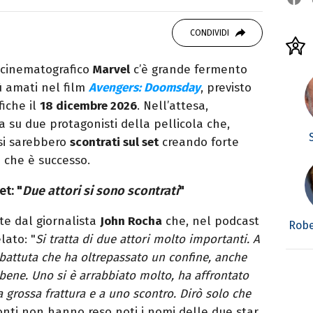
OOK
SITO
ditor e pubblicista mantovana, laureata in
CONDIVIDI
due libri all’attivo e ama la scrittura alla
o cinematografico
Marvel
c’è grande fermento
iù amati nel film
Avengers: Doomsday
, previsto
fiche il
18 dicembre 2026
. Nell’attesa,
 su due protagonisti della pellicola che,
 si sarebbero
scontrati sul set
creando forte
ò che è successo.
et: "
Due attori si sono scontrati
"
nte dal giornalista
John Rocha
che, nel podcast
Robe
elato: "
Si tratta di due attori molto importanti. A
 battuta che ha oltrepassato un confine, anche
bene. Uno si è arrabbiato molto, ha affrontato
 grossa frattura e a uno scontro. Dirò solo che
fonti non hanno reso noti i nomi delle due star