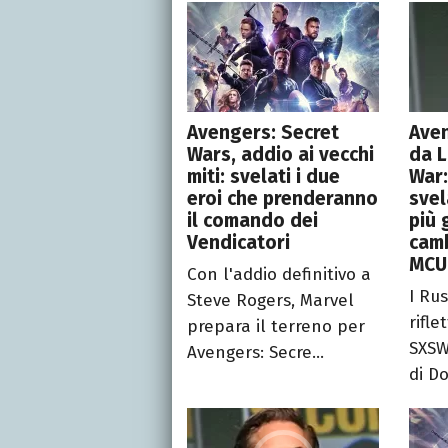
Avengers: Secret
Ave
Wars, addio ai vecchi
da L
miti: svelati i due
War:
eroi che prenderanno
svel
il comando dei
più 
Vendicatori
camb
MCU
Con l'addio definitivo a
I Ru
Steve Rogers, Marvel
rifle
prepara il terreno per
SXSW
Avengers: Secre...
di Do