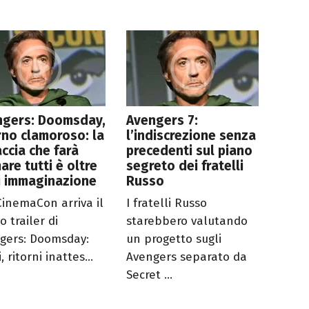
ngers: Doomsday,
Avengers 7:
rno clamoroso: la
l’indiscrezione senza
ccia che farà
precedenti sul piano
are tutti è oltre
segreto dei fratelli
i immaginazione
Russo
CinemaCon arriva il
I fratelli Russo
 trailer di
starebbero valutando
gers: Doomsday:
un progetto sugli
i, ritorni inattes...
Avengers separato da
Secret ...