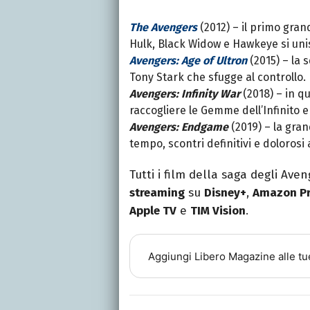
The Avengers
(2012) – il primo gra
Hulk, Black Widow e Hawkeye si uni
Avengers: Age of Ultron
(2015) – la 
Tony Stark che sfugge al controllo. 
Avengers: Infinity War
(2018) – in q
raccogliere le Gemme dell’Infinito e 
Avengers: Endgame
(2019) – la gran
tempo, scontri definitivi e dolorosi a
Tutti i film della saga degli Ave
streaming
su
Disney+
,
Amazon Pr
Apple TV
e
TIM Vision
.
Aggiungi
Libero Magazine
alle tu