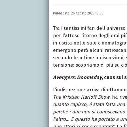
LINKEDIN
INSTAGRAM
FACEB
Scrittrice, copywriter, e
Pubblicato:
26 Agosto 2025 18:00
Lettere, Cinema e Tv. Ha 
follia.
Tra i tantissimi fan dell’univers
per l’atteso ritorno degli eroi p
in uscita nelle sale cinematogra
emergono però alcuni retroscena
secondo le ultime indiscrezioni,
tensione: scopriamo di più su ci
Avengers: Doomsday
, caos sul s
L’indiscrezione arriva direttame
The Kristian Harloff Show
, ha riv
quanto capisco, è stata fatta una
perché i due non si conoscevano 
l’altro… E questo ha portato a una
due attori si sono scontrati
". Le 