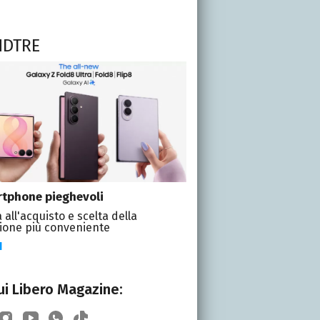
NDTRE
tphone pieghevoli
 all'acquisto e scelta della
ione più conveniente
I
i Libero Magazine: