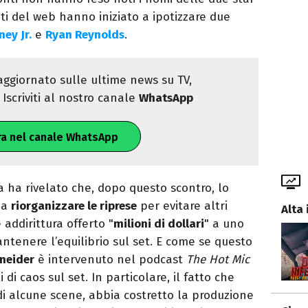
nti del web hanno iniziato a ipotizzare due
ey Jr.
e
Ryan Reynolds
.
ggiornato sulle ultime news su TV,
Iscriviti al nostro canale
WhatsApp
ra nel canale WhatsApp
 ha rivelato che, dopo questo scontro, lo
o a
riorganizzare le riprese
per evitare altri
Alta 
 addirittura offerto "
milioni di dollari
" a uno
antenere l’equilibrio sul set. E come se questo
Sneider
è intervenuto nel podcast
The Hot Mic
di caos sul set. In particolare, il fatto che
 di alcune scene, abbia costretto la produzione