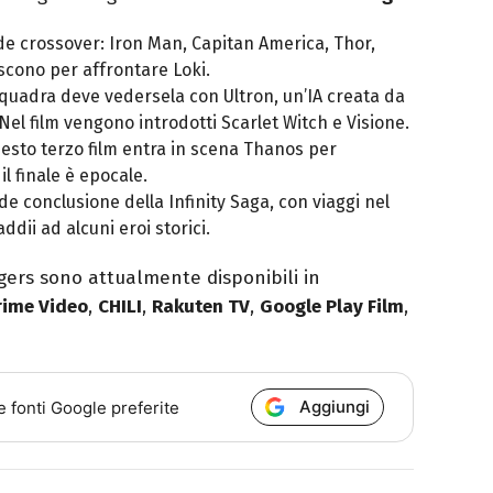
nde crossover: Iron Man, Capitan America, Thor,
scono per affrontare Loki.
squadra deve vedersela con Ultron, un’IA creata da
Nel film vengono introdotti Scarlet Witch e Visione.
uesto terzo film entra in scena Thanos per
il finale è epocale.
de conclusione della Infinity Saga, con viaggi nel
ddii ad alcuni eroi storici.
ngers sono attualmente disponibili in
ime Video
,
CHILI
,
Rakuten TV
,
Google Play Film
,
Aggiungi
e fonti Google preferite