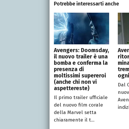
Potrebbe interessarti anche
Avengers: Doomsday,
Ave
il nuovo trailer è una
rito
bomba e conferma la
mina
presenza di
trem
moltissimi supereroi
ogn
(anche chi non vi
Dal 
aspettereste)
nuovo
Il primo trailer ufficiale
Aven
del nuovo film corale
indiz
della Marvel setta
chiaramente il t...