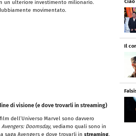
Ciao
 un ulteriore investimento milionario.
indubbiamente movimentato.
Il co
Fals
dine di visione (e dove trovarli in streaming)
film dell’Universo Marvel sono davvero
o
Avengers: Doomsday
, vediamo quali sono in
lla saga Avengers e dove trovarli in
streaming
.