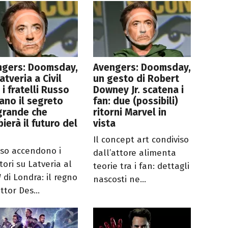
ngers: Doomsday,
Avengers: Doomsday,
atveria a Civil
un gesto di Robert
 i fratelli Russo
Downey Jr. scatena i
ano il segreto
fan: due (possibili)
grande che
ritorni Marvel in
ierà il futuro del
vista
Il concept art condiviso
sso accendono i
dall’attore alimenta
ttori su Latveria al
teorie tra i fan: dettagli
 di Londra: il regno
nascosti ne...
ttor Des...