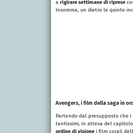
a
rigirare settimane di riprese
con
Insomma, un dietro le quinte 
Avengers, i film della saga in or
Partendo dal presupposto che i 
tantissimi, in attesa del capitol
ordine di visione
i film corali de