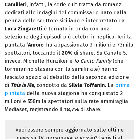
Camilleri
, infatti, la serie cult tratta da romanzi
dedicati alle indagini del commissario nato dalla
penna dello scrittore siciliano e interpretato da
Luca Zingaretti
è tornata in onda con una
selezione degli episodi più celebri in replica. Ieri la
puntata ‘
Amore
’ ha appassionato 3 milioni e 73mila
spettatori, toccando il
20
%
di share. Su Canale 5,
invece, Michelle Hunziker e
Io Canto Family
(che
torneranno stasera con la semifinale) hanno
lasciato spazio al debutto della seconda edizione
di
This is Me
, condotto da
Silvia
Toffanin
. La
prima
puntata
della nuova stagione ha conquistato 2
milioni e 558mila spettatori sulla rete ammiraglia
Mediaset, registrando il
1
8
,
7
%
di share.
Vuoi essere sempre aggiornato sulle ultime
news su TV, personaggi e gossip? Iscriviti al