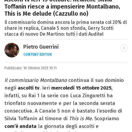
Toffanin riesce a impensierire Montalbano,
This is Me delude (Cazzullo no)
Il commissario domina ancora la prima serata col 20% di
share in replica, Canale 5 non sfonda, Gerry Scotti
stacca di nuovo De Martino: tutti i dati Auditel
Pietro Guerrini
CONTENT EDITOR
Laurea in Lettere, smania di viaggi e
Pubblicato:
16 Ottobre 2025 10:11
passione per i cartoni (della pizza e della
Pixar).
Il commissario Montalbano
continua il suo dominio
negli
ascolti tv
. Ieri
mercoledì
15
ottobre 2025
,
infatti, su Rai 1 la serie con Luca Zingaretti ha
trionfato nuovamente e per la seconda serata
consecutiva. A Canale 5 non è bastato l’esordio di
Silvia Toffanin al timone di
This is Me
. Scopriamo
com’è andata
la giornata degli ascolti e