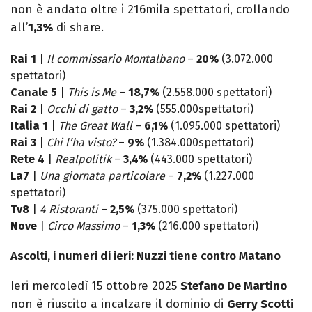
non è andato oltre i 216mila spettatori, crollando
all’
1,
3
%
di share.
Rai 1
|
Il commissario Montalbano
–
20%
(3.072.000
spettatori)
Canale 5
|
This is Me
–
18,7%
(2.558.000 spettatori)
Rai 2
|
Occhi di gatto
–
3,2%
(555.000spettatori)
Italia 1
|
The Great Wall
–
6,1%
(1.095.000 spettatori)
Rai 3
|
Chi l’ha visto?
–
9%
(1.384.000spettatori)
Rete 4
|
Realpolitik
–
3,4%
(443.000 spettatori)
La7
|
Una giornata particolare
–
7,2%
(1.227.000
spettatori)
Tv8
|
4 Ristoranti
–
2,5%
(375.000 spettatori)
Nove
|
Circo Massimo
–
1,3%
(216.000 spettatori)
Ascolti, i numeri di ieri: Nuzzi tiene contro Matano
Ieri mercoledì 15 ottobre 2025
Stefano De Martino
non è riuscito a incalzare il dominio di
Gerry Scotti