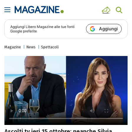
Aggiungi
Libero Magazine
alle tue fonti
Aggiungi
Google preferite
Magazine
News
Spettacoli
Ascolti tv ieri 15 ottobre: neanche Silvia