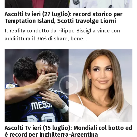
Ascolti tv ieri (27 luglio): record storico per
Temptation Island, Scotti travolge Liorni
Il reality condotto da Filippo Bisciglia vince con
addirittura il 34% di share, bene...
Ascolti Tv ieri (15 luglio): Mondiali col botto ed
è record per Inghilterra-Argentina