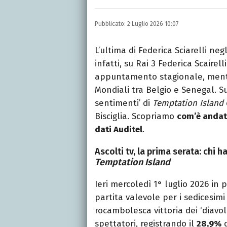
Laurea in Lettere, smania
e della Pixar).
Pubblicato:
2 Luglio 2026 10:07
L’ultima di Federica Sciarelli neg
infatti, su Rai 3 Federica Scairel
appuntamento stagionale, mentre
Mondiali tra Belgio e Senegal. Su 
sentimenti’ di
Temptation Island
Bisciglia. Scopriamo
com’è anda
dati Auditel
.
Ascolti tv, la prima serata: chi h
Temptation Island
Ieri mercoledì 1° luglio 2026 in 
partita valevole per i sedicesimi
rocambolesca vittoria dei ‘diavol
spettatori, registrando il
28,9%
d