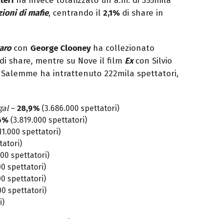
teri
ha invece totalizzato un a.m. di 355mila
zioni di mafie
, centrando il
2,1%
di share in
aro
con
George Clooney
ha collezionato
di share, mentre su Nove il film
Ex
con Silvio
o Salemme ha intrattenuto 222mila spettatori,
gal
–
28,9%
(3.686.000 spettatori)
6%
(3.819.000 spettatori)
1.000 spettatori)
atori)
000 spettatori)
0 spettatori)
0 spettatori)
0 spettatori)
i)