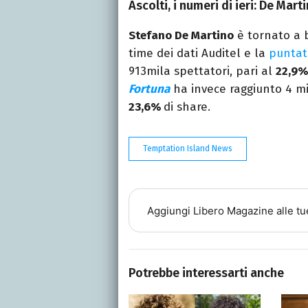
Ascolti, i numeri di ieri: De Mart
Stefano De Martino
è tornato a 
time dei dati Auditel e la
puntata
913mila spettatori, pari al
22,9%
Fortuna
ha invece raggiunto 4 mil
23,6%
di share.
Temptation Island News
Aggiungi
Libero Magazine
alle tu
Potrebbe interessarti anche