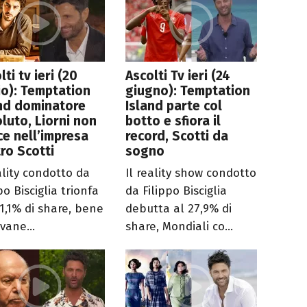
lti tv ieri (20
Ascolti Tv ieri (24
io): Temptation
giugno): Temptation
nd dominatore
Island parte col
luto, Liorni non
botto e sfiora il
ce nell’impresa
record, Scotti da
ro Scotti
sogno
ality condotto da
Il reality show condotto
po Bisciglia trionfa
da Filippo Bisciglia
31,1% di share, bene
debutta al 27,9% di
ovane...
share, Mondiali co...