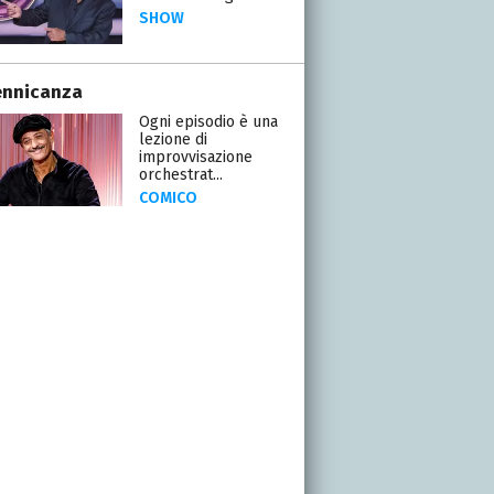
SHOW
ennicanza
Ogni episodio è una
lezione di
improvvisazione
orchestrat...
COMICO