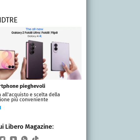
NDTRE
tphone pieghevoli
 all'acquisto e scelta della
ione più conveniente
I
i Libero Magazine: