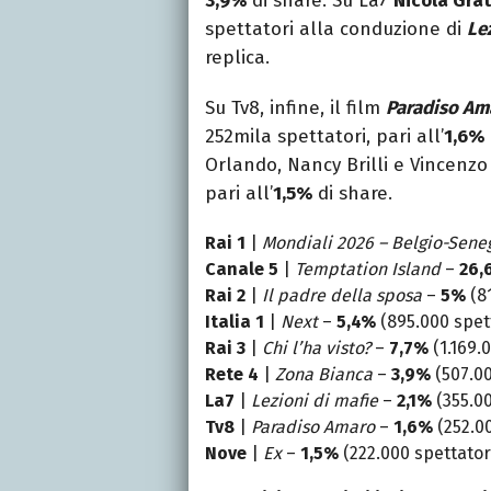
3,9%
di share. Su La7
Nicola Grat
spettatori alla conduzione di
Le
replica.
Su Tv8, infine, il film
Paradiso Am
252mila spettatori, pari all’
1,6%
Orlando, Nancy Brilli e Vincenz
pari all’
1,5%
di share.
Rai 1
|
Mondiali 2026 – Belgio-Sene
Canale 5
|
Temptation Island
–
26,
Rai 2
|
Il padre della sposa
–
5%
(81
Italia 1
|
Next
–
5,4%
(895.000 spett
Rai 3
|
Chi l’ha visto?
–
7,7%
(1.169.
Rete 4
|
Zona Bianca
–
3,9%
(507.00
La7
|
Lezioni di mafie
–
2,1%
(355.00
Tv8
|
Paradiso Amaro
–
1,6%
(252.00
Nove
|
Ex
–
1,5%
(222.000 spettator