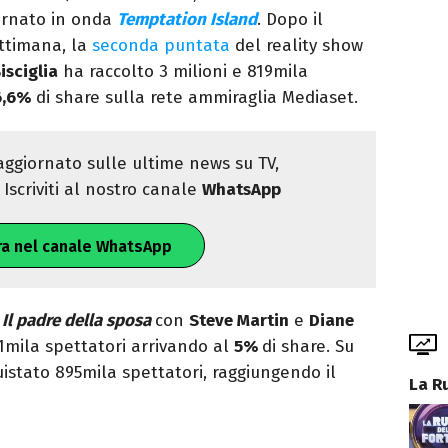
tornato in onda
Temptation Island
. Dopo il
ettimana, la
seconda puntata
del reality show
isciglia
ha raccolto 3 milioni e 819mila
6,6%
di share sulla rete ammiraglia Mediaset.
ggiornato sulle ultime news su TV,
Iscriviti al nostro canale
WhatsApp
ra nel canale WhatsApp
m
Il padre della sposa
con
Steve Martin
e
Diane
1mila spettatori arrivando al
5%
di share. Su
stato 895mila spettatori, raggiungendo il
La R